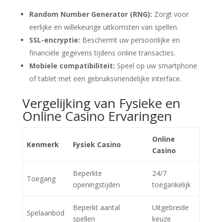
Random Number Generator (RNG):
Zorgt voor
eerlijke en willekeurige uitkomsten van spellen.
SSL-encryptie:
Beschermt uw persoonlijke en
financiële gegevens tijdens online transacties.
Mobiele compatibiliteit:
Speel op uw smartphone
of tablet met een gebruiksvriendelijke interface.
Vergelijking van Fysieke en
Online Casino Ervaringen
Online
Kenmerk
Fysiek Casino
Casino
Beperkte
24/7
Toegang
openingstijden
toegankelijk
Beperkt aantal
Uitgebreide
Spelaanbod
spellen
keuze