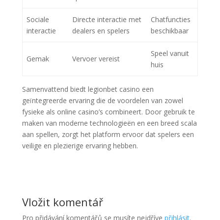
Sociale
Directe interactie met
Chatfuncties
interactie
dealers en spelers
beschikbaar
Speel vanuit
Gemak
Vervoer vereist
huis
Samenvattend biedt legionbet casino een
geïntegreerde ervaring die de voordelen van zowel
fysieke als online casino’s combineert. Door gebruik te
maken van moderne technologieën en een breed scala
aan spellen, zorgt het platform ervoor dat spelers een
veilige en plezierige ervaring hebben.
Vložit komentář
Pro přidávání komentářů se musíte nejdříve
přihlásit
.