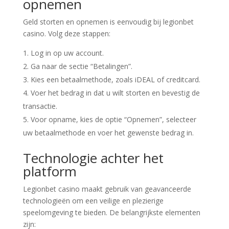
opnemen
Geld storten en opnemen is eenvoudig bij legionbet
casino. Volg deze stappen:
Log in op uw account.
Ga naar de sectie “Betalingen”.
Kies een betaalmethode, zoals iDEAL of creditcard.
Voer het bedrag in dat u wilt storten en bevestig de
transactie.
Voor opname, kies de optie “Opnemen”, selecteer
uw betaalmethode en voer het gewenste bedrag in.
Technologie achter het
platform
Legionbet casino maakt gebruik van geavanceerde
technologieën om een veilige en plezierige
speelomgeving te bieden. De belangrijkste elementen
zijn: