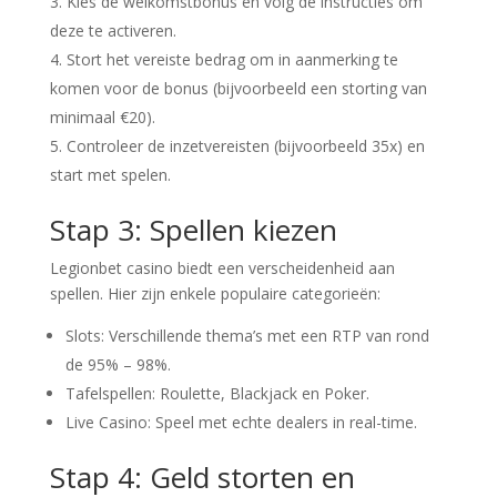
Kies de welkomstbonus en volg de instructies om
deze te activeren.
Stort het vereiste bedrag om in aanmerking te
komen voor de bonus (bijvoorbeeld een storting van
minimaal €20).
Controleer de inzetvereisten (bijvoorbeeld 35x) en
start met spelen.
Stap 3: Spellen kiezen
Legionbet casino biedt een verscheidenheid aan
spellen. Hier zijn enkele populaire categorieën:
Slots: Verschillende thema’s met een RTP van rond
de 95% – 98%.
Tafelspellen: Roulette, Blackjack en Poker.
Live Casino: Speel met echte dealers in real-time.
Stap 4: Geld storten en