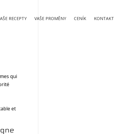
AŠE RECEPTY
VAŠE PROMĚNY
CENÍK
KONTAKT
rmes qui
orité
table et
igne