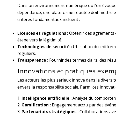
Dans un environnement numérique où l’on évoque 
dépendance, une plateforme réputée doit mettre en
critères fondamentaux incluent :
Licences et régulations :
Obtenir des agréments cr
étape vers la légitimité.
Technologies de sécurité :
Utilisation du chiffrem
réguliers.
Transparence :
Fournir des termes clairs, des résu
Innovations et pratiques exemp
Les acteurs les plus sérieux innove dans la diversit
envers la responsabilité sociale. Parmi ces innovati
Intelligence artificielle :
Analyse du comporteme
Gamification :
Engagement accru par des événem
Partenariats stratégiques :
Collaborations ave