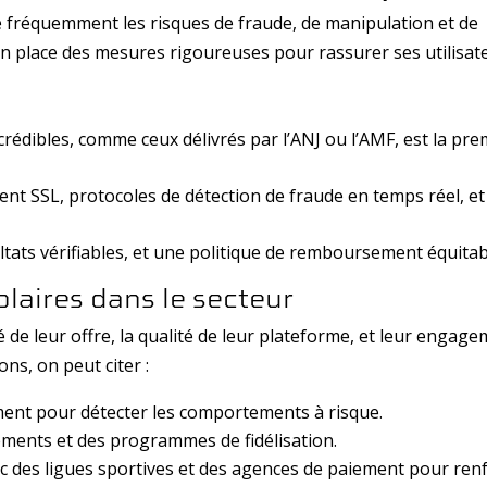
fréquemment les risques de fraude, de manipulation et de
 place des mesures rigoureuses pour rassurer ses utilisate
édibles, comme ceux délivrés par l’ANJ ou l’AMF, est la pre
ent SSL, protocoles de détection de fraude en temps réel, et
ltats vérifiables, et une politique de remboursement équitab
laires dans le secteur
é de leur offre, la qualité de leur plateforme, et leur engag
ons, on peut citer :
nt pour détecter les comportements à risque.
ents et des programmes de fidélisation.
c des ligues sportives et des agences de paiement pour renf