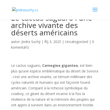
Le cactus saguaro : une
archive vivante des
déserts américains
autor:
Jindra Suchý
|
Říj 3, 2025
|
Uncategorized
|
0
komentářů
Le cactus saguaro,
Carnegiea gigantea
, est bien
plus qu’une espèce emblématique du désert de Sonora
: c’est une archive vivante, un témoin millénaire des
cycles naturels et humains qui ont façonné l’ouest
américain. Comparé à la richesse symbolique du
cowboy, ce géant du désert incarne à la fois la
résilience de la nature et la mémoire des peuples qui
ont appris à survivre dans un environnement hostile.