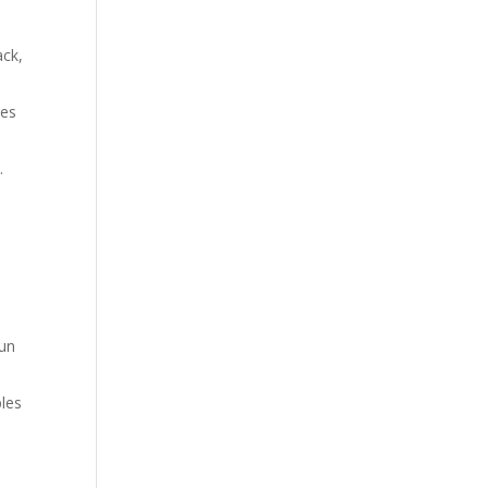
ack,
des
.
 un
les