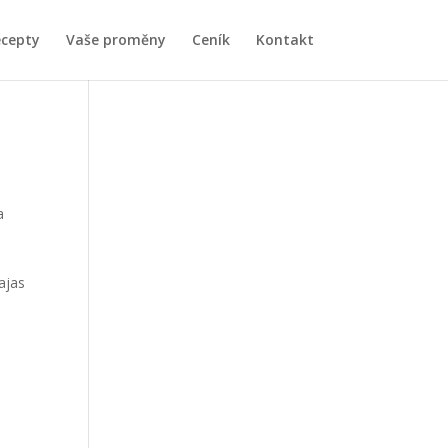
ecepty
Vaše proměny
Ceník
Kontakt
a
ajas