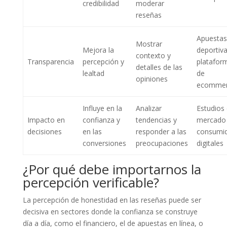
credibilidad
moderar
reseñas
Apuestas
Mostrar
Mejora la
deportiva
contexto y
Transparencia
percepción y
platafor
detalles de las
lealtad
de
opiniones
ecomme
Influye en la
Analizar
Estudios
Impacto en
confianza y
tendencias y
mercado
decisiones
en las
responder a las
consumi
conversiones
preocupaciones
digitales
¿Por qué debe importarnos la
percepción verificable?
La percepción de honestidad en las reseñas puede ser
decisiva en sectores donde la confianza se construye
día a día, como el financiero, el de apuestas en línea, o