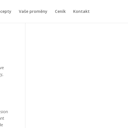
ecepty
Vaše proměny
Ceník
Kontakt
uve
y,
s
ision
ant
de