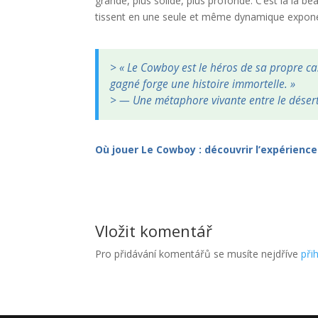
grande, plus solide, plus profonde. C’est là la be
tissent en une seule et même dynamique exponen
> « Le Cowboy est le héros de sa propre c
gagné forge une histoire immortelle. »
> — Une métaphore vivante entre le désert
Où jouer Le Cowboy : découvrir l’expérienc
Vložit komentář
Pro přidávání komentářů se musíte nejdříve
přih