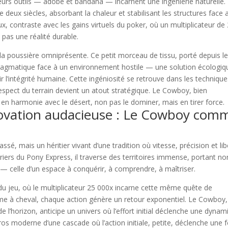
leurs outils — adobe et bandana — incarnent une ingénierie naturelle.
de deux siècles, absorbant la chaleur et stabilisant les structures face 
x, contraste avec les gains virtuels du poker, où un multiplicateur de
 pas une réalité durable.
a poussière omniprésente. Ce petit morceau de tissu, porté depuis l
 pragmatique face à un environnement hostile — une solution écologiq
r l’intégrité humaine. Cette ingéniosité se retrouve dans les techniqu
espect du terrain devient un atout stratégique. Le Cowboy, bien
 en harmonie avec le désert, non pas le dominer, mais en tirer force.
nnovation audacieuse : Le Cowboy com
, mais un héritier vivant d’une tradition où vitesse, précision et lib
iers du Pony Express, il traverse des territoires immense, portant no
 celle d’un espace à conquérir, à comprendre, à maîtriser.
du jeu, où le multiplicateur 25 000x incarne cette même quête de
mme à cheval, chaque action génère un retour exponentiel. Le Cowboy,
e l’horizon, anticipe un univers où l’effort initial déclenche une dyna
éros moderne d’une cascade où l’action initiale, petite, déclenche une 