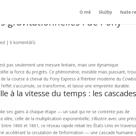
O mě
Služby
Naše r
s gravitationnelles : de Pony
zed
|
0 komentářů
n’est pas seulement une mesure linéaire, mais une dynamique
lifie la force du progrès. Ce phénomène, invisible mais puissant, tro
de la course à cheval du Pony Express à l’héritier moderne du Cowbo
ù l’effet s’accumule, se transforme, et laisse une empreinte durable.
lle à la vitesse du temps : les cascade
plie ses gains à chaque étape — un saut qui ne se contente pas de
 idée, celle de la multiplication exponentielle, s’illustre avec une préc
Entre 1860 et 1861, ce réseau rapide reliait les États-Unis en travers
gné accélérant la circulation de l’information — une cascade humaine 