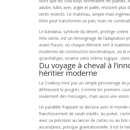
Alors que les cow-boys dominaient les plaines, 
adobe, bâtis avec argile et paille, résistent plus 
vents violents. Ce matériau, simple mais ingénieu
000x peut transformer un pari, mais ne construit
Le bandana, symbole du désert, protège contre l
XIXe siècle, est un témoignage de l’adaptation
avant l’heure, où chaque élément sert à mainteni
modernes de construction bioclimatique, où le r
qu’archétype, incarne cette même logique : vivre
Du voyage à cheval à l’i
héritier moderne
Le Cowboy n’est pas un simple personnage du passé
définissent le progrès. Comme les premiers courr
seulement des messages, mais aussi une vision —
Un parallèle frappant se dessine avec le monde 
franchissement de seuils inédits. Au poker, co
avec sa précision au lancer de cartes ou au bris d
ascendante, presque gravitationnelle. Il est le h