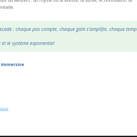
auté du western : un mythe où la vitesse, la survie, et l’innovation se
tielle.
ascade : chaque pas compte, chaque gain s’amplifie, chaque temp
 et le système exponentiel
e immersive
lásit
.