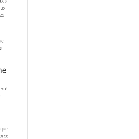
 Les
aux
 25
e
ue
es
me
erté
n
mique
force