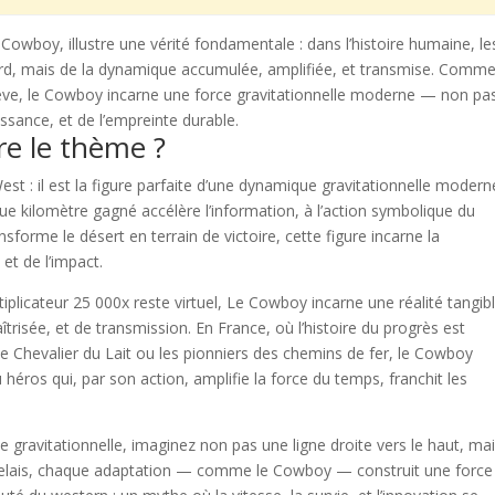
Cowboy, illustre une vérité fondamentale : dans l’histoire humaine, le
sard, mais de la dynamique accumulée, amplifiée, et transmise. Comm
lève, le Cowboy incarne une force gravitationnelle moderne — non pa
issance, et de l’empreinte durable.
re le thème ?
t : il est la figure parfaite d’une dynamique gravitationnelle modern
 kilomètre gagné accélère l’information, à l’action symbolique du
sforme le désert en terrain de victoire, cette figure incarne la
 et de l’impact.
plicateur 25 000x reste virtuel, Le Cowboy incarne une réalité tangi
îtrisée, et de transmission. En France, où l’histoire du progrès est
e Chevalier du Lait ou les pionniers des chemins de fer, le Cowboy
héros qui, par son action, amplifie la force du temps, franchit les
gravitationnelle, imaginez non pas une ligne droite vers le haut, ma
relais, chaque adaptation — comme le Cowboy — construit une force