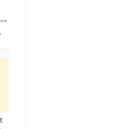
c une
n
t