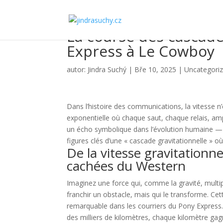
La course des cascade
Express à Le Cowboy
autor:
Jindra Suchý
|
Bře 10, 2025
|
Uncategori
Dans l’histoire des communications, la vitesse 
exponentielle où chaque saut, chaque relais, amp
un écho symbolique dans l’évolution humaine — 
figures clés d’une « cascade gravitationnelle » o
De la vitesse gravitationne
cachées du Western
Imaginez une force qui, comme la gravité, multi
franchir un obstacle, mais qui le transforme. Cette
remarquable dans les courriers du Pony Express. 
des milliers de kilomètres, chaque kilomètre ga