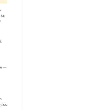
s
e un
s
e.
ble —
is
 plus