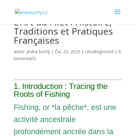
L’Art du Filet : Histoire,
Traditions et Pratiques
Françaises
autor:
Jindra Suchý
|
Čvc 22, 2025
|
Uncategorized
|
0
komentářů
1. Introduction : Tracing the
Roots of Fishing
Fishing, or *la pêche*, est une
activité ancestrale
profondément ancrée dans la