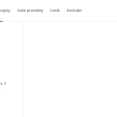
ecepty
Vaše proměny
Ceník
Kontakt
so
, il
e