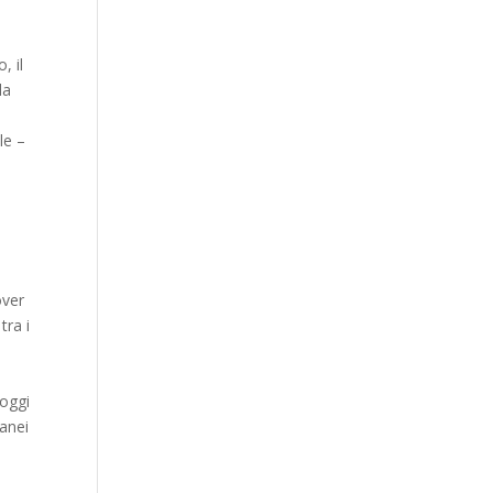
, il
la
le –
over
tra i
 oggi
ranei