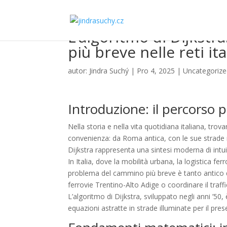
L’algoritmo di Dijkstra
più breve nelle reti it
autor:
Jindra Suchý
|
Pro 4, 2025
|
Uncategoriz
Introduzione: il percorso 
Nella storia e nella vita quotidiana italiana, tro
convenienza: da Roma antica, con le sue strade 
Dijkstra rappresenta una sintesi moderna di int
In Italia, dove la mobilità urbana, la logistica fer
problema del cammino più breve è tanto antico qu
ferrovie Trentino-Alto Adige o coordinare il traff
L’algoritmo di Dijkstra, sviluppato negli anni ’
equazioni astratte in strade illuminate per il pres