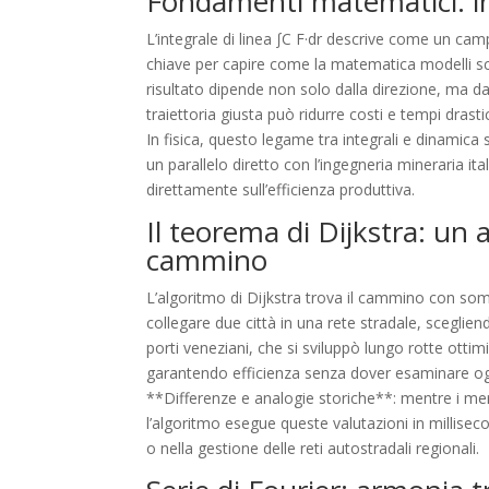
Fondamenti matematici: int
L’integrale di linea ∫C F·dr descrive come un cam
chiave per capire come la matematica modelli scelt
risultato dipende non solo dalla direzione, ma dal
traiettoria giusta può ridurre costi e tempi drast
In fisica, questo legame tra integrali e dinamica s
un parallelo diretto con l’ingegneria mineraria ital
direttamente sull’efficienza produttiva.
Il teorema di Dijkstra: un 
cammino
L’algoritmo di Dijkstra trova il cammino con so
collegare due città in una rete stradale, sceglie
porti veneziani, che si sviluppò lungo rotte otti
garantendo efficienza senza dover esaminare ogn
**Differenze e analogie storiche**: mentre i mer
l’algoritmo esegue queste valutazioni in millise
o nella gestione delle reti autostradali regionali.