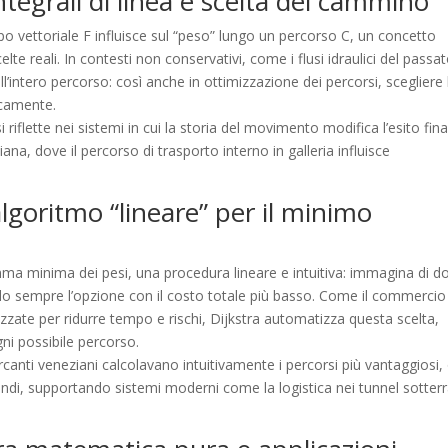
egrali di linea e scelta del cammino
po vettoriale F influisce sul “peso” lungo un percorso C, un concetto
e reali. In contesti non conservativi, come i flusi idraulici del passato
l’intero percorso: così anche in ottimizzazione dei percorsi, scegliere 
icamente.
i riflette nei sistemi in cui la storia del movimento modifica l’esito fina
iana, dove il percorso di trasporto interno in galleria influisce
algoritmo “lineare” per il minimo
mma minima dei pesi, una procedura lineare e intuitiva: immagina di d
ndo sempre l’opzione con il costo totale più basso. Come il commercio 
mizzate per ridurre tempo e rischi, Dijkstra automatizza questa scelta,
i possibile percorso.
canti veneziani calcolavano intuitivamente i percorsi più vantaggiosi,
condi, supportando sistemi moderni come la logistica nei tunnel sotter