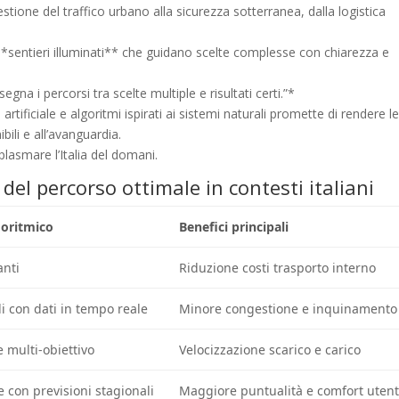
 gestione del traffico urbano alla sicurezza sotterranea, dalla logistica
*sentieri illuminati** che guidano scelte complesse con chiarezza e
gna i percorsi tra scelte multiple e risultati certi.”*
artificiale e algoritmi ispirati ai sistemi naturali promette di rendere l
ibili e all’avanguardia.
lasmare l’Italia del domani.
del percorso ottimale in contesti italiani
goritmico
Benefici principali
anti
Riduzione costi trasporto interno
di con dati in tempo reale
Minore congestione e inquinamento
 multi-obiettivo
Velocizzazione scarico e carico
 con previsioni stagionali
Maggiore puntualità e comfort uten