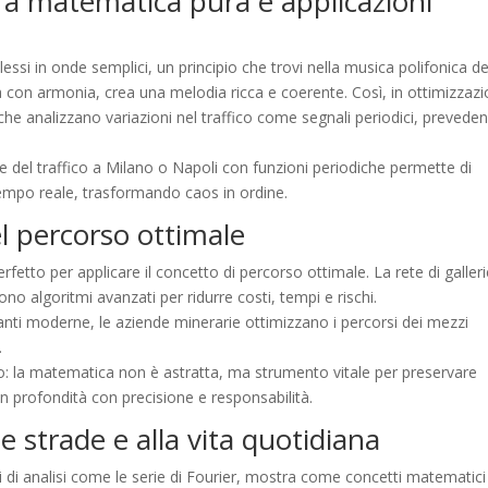
tra matematica pura e applicazioni
si in onde semplici, un principio che trovi nella musica polifonica de
on armonia, crea una melodia ricca e coerente. Così, in ottimizzazi
che analizzano variazioni nel traffico come segnali periodici, prevede
e del traffico a Milano o Napoli con funzioni periodiche permette di
 tempo reale, trasformando caos in ordine.
l percorso ottimale
etto per applicare il concetto di percorso ottimale. La rete di galleri
dono algoritmi avanzati per ridurre costi, tempi e rischi.
anti moderne, le aziende minerarie ottimizzano i percorsi dei mezzi
.
do: la matematica non è astratta, ma strumento vitale per preservare
n profondità con precisione e responsabilità.
le strade e alla vita quotidiana
ti di analisi come le serie di Fourier, mostra come concetti matematici