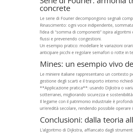
Serie di Fourier: armonia 
concrete
Le serie di Fourier decompongono segnali comples
Rinascimento: ogni voce indipendente, sommata c
l’idea di “somma di componenti” ispira algoritmi 
flussi e prevenendo congestioni.
Un esempio pratico: modellare le variazioni orari
anticipare picchi e regolare semafori o rotte in
Mines: un esempio vivo de
Le miniere italiane rappresentano un contesto perf
gestione degli scarti e il trasporto interno richie
**Applicazione pratica**: usando Dijkstra o vari
sotterranei, migliorando sicurezza e sostenibilità
Il legame con il patrimonio industriale è profon
un’eredità secolare, rendendo possibile operare i
Conclusioni: dalla teoria al
L’algoritmo di Dijkstra, affiancato dagli strumen