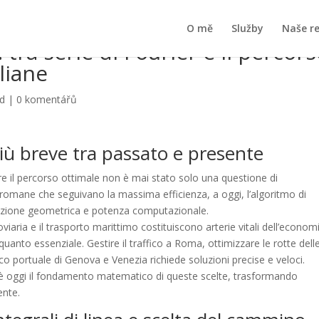
O mě
Služby
Naše r
: tra serie di Fourier e il percor
aliane
ed
|
0 komentářů
più breve tra passato e presente
vare il percorso ottimale non è mai stato solo una questione di
romane che seguivano la massima efficienza, a oggi, l’algoritmo di
uizione geometrica e potenza computazionale.
roviaria e il trasporto marittimo costituiscono arterie vitali dell’economia
anto essenziale. Gestire il traffico a Roma, ottimizzare le rotte dell
ico portuale di Genova e Venezia richiede soluzioni precise e veloci.
50, è oggi il fondamento matematico di queste scelte, trasformando
ente.