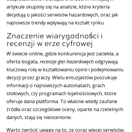
artykule skupimy się na analizie, które kryteria
decydują o jakości serwisów hazardowych, oraz jak
najnowsze trendy wpływają na kształt rynku.
Znaczenie wiarygodności i
recenzji w erze cyfrowej
W świecie online, gdzie konkurencja jest zaciekła, a
oferta bogata,
recenzje gier hazardowych
odgrywają
kluczową rolę w kształtowaniu opinii i podejmowaniu
decyzji przez graczy. Wielu entuzjastów poszukuje
informacji o najnowszych automatach, grach
stołowych, czy programach lojalnościowych, które
oferuje dana platforma. To właśnie wtedy zaufane
źródła oraz szczegółowe oceny, oparte na rzetelnych
danych, stają się nieocenione.
Warto zwrócić uwagę na to, że coraz więcej serwisów,