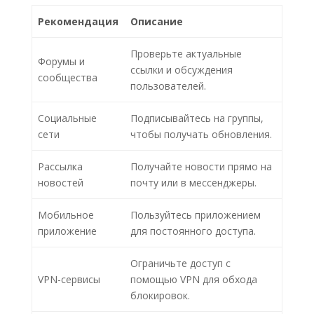
Рекомендация
Описание
Проверьте актуальные
Форумы и
ссылки и обсуждения
сообщества
пользователей.
Социальные
Подписывайтесь на группы,
сети
чтобы получать обновления.
Рассылка
Получайте новости прямо на
новостей
почту или в мессенджеры.
Мобильное
Пользуйтесь приложением
приложение
для постоянного доступа.
Ограничьте доступ с
VPN-сервисы
помощью VPN для обхода
блокировок.