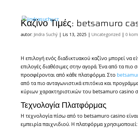
Καζίνο Τιμές: betsamuro ca
autor:
Jindra Suchý
|
Lis 13, 2025
|
Uncategorized
|
0 kom
Η επιλογή ενός διαδικτυακού καζίνο μπορεί να ε
επιλογές διαθέσιμες στην αγορά. Ένα από τα πιο σ
προσφέρονται από κάθε πλατφόρμα. Στο
betsamu
από τα πιο ανταγωνιστικά επιτόκια και προγράμ
κύριων χαρακτηριστικών του betsamuro casino σ
Τεχνολογία Πλατφόρμας
Η τεχνολογία πίσω από το betsamuro casino είνα
εμπειρία παιχνιδιού. Η πλατφόρμα χρησιμοποιεί: