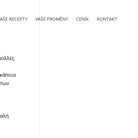
AŠE RECEPTY
VAŠE PROMĚNY
CENÍK
KONTAKT
πολλές
 κάποια
 των
φαλή