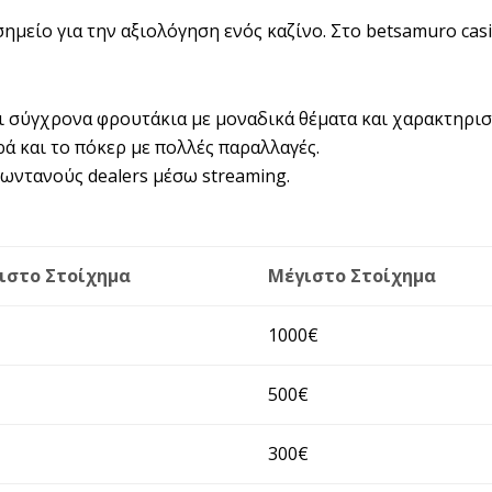
σημείο για την αξιολόγηση ενός καζίνο. Στο betsamuro casi
 σύγχρονα φρουτάκια με μοναδικά θέματα και χαρακτηρισ
ά και το πόκερ με πολλές παραλλαγές.
ζωντανούς dealers μέσω streaming.
ιστο Στοίχημα
Μέγιστο Στοίχημα
1000€
500€
300€