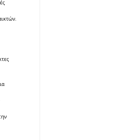
ές
αικτών.
κτες
ια
υ
την