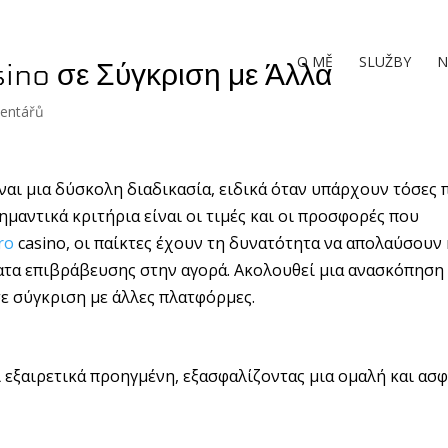
sino σε Σύγκριση με Άλλα
O MĚ
SLUŽBY
N
entářů
ίναι μια δύσκολη διαδικασία, ειδικά όταν υπάρχουν τόσες 
ημαντικά κριτήρια είναι οι τιμές και οι προσφορές που
ro
casino, οι παίκτες έχουν τη δυνατότητα να απολαύσουν
ματα επιβράβευσης στην αγορά. Ακολουθεί μια ανασκόπηση
ε σύγκριση με άλλες πλατφόρμες.
ι εξαιρετικά προηγμένη, εξασφαλίζοντας μια ομαλή και ασ