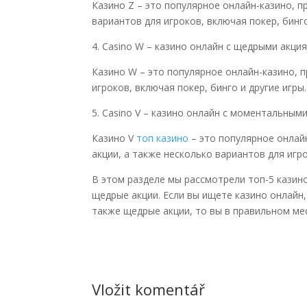
Казино Z – это популярное онлайн-казино,
вариантов для игроков, включая покер, бинго
4. Casino W – казино онлайн с щедрыми акци
Казино W – это популярное онлайн-казино, 
игроков, включая покер, бинго и другие игры.
5. Casino V – казино онлайн с моментальны
Казино V
топ казино
– это популярное онлай
акции, а также несколько вариантов для игро
В этом разделе мы рассмотрели топ-5 кази
щедрые акции. Если вы ищете казино онлайн
также щедрые акции, то вы в правильном ме
Vložit komentář