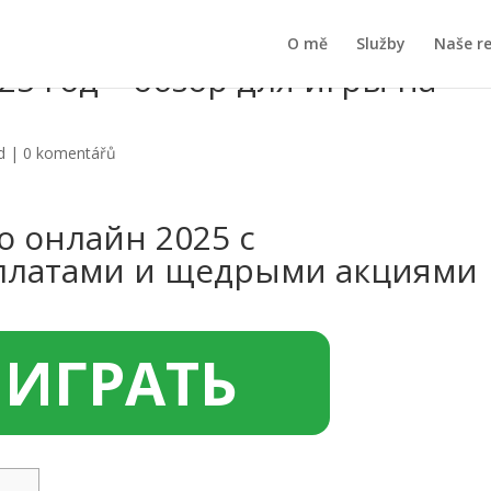
O mě
Služby
Naše r
25 год – обзор для игры на
d
|
0 komentářů
о онлайн 2025 с
латами и щедрыми акциями
️ ИГРАТЬ