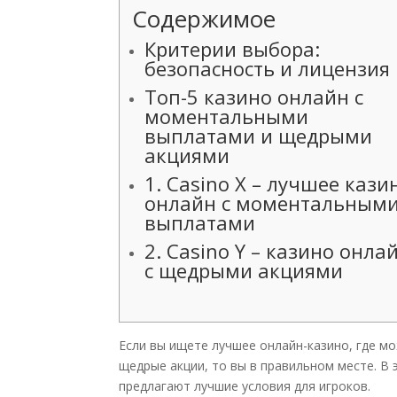
Содержимое
Критерии выбора:
безопасность и лицензия
Топ-5 казино онлайн с
моментальными
выплатами и щедрыми
акциями
1. Casino X – лучшее кази
онлайн с моментальным
выплатами
2. Casino Y – казино онла
с щедрыми акциями
Если вы ищете лучшее онлайн-казино, где м
щедрые акции, то вы в правильном месте. В
предлагают лучшие условия для игроков.