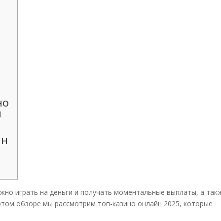
но
и
йн
ожно играть на деньги и получать моментальные выплаты, а так
 этом обзоре мы рассмотрим топ-казино онлайн 2025, которые