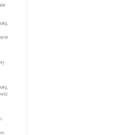
ele
maty,
zęcie
ej
maty,
wość
m
tom