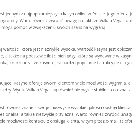
st jednym z najpopularniejszych kasyn online w Polsce. Jego oferta j
 ogromny. Warto również zwrócić uwagę na fakt, że Vulkan Vegas ofe
re mogą pomóc w zwiększeniu swoich szans na wygraną.
 wartości, która jest niezwykle wysoka. Wartość kasyna jest oblicza
ie, a także na podstawie ilości pieniędzy, które są wydawane w kasyni
ka, co oznacza, że kasyno jest bardzo popularne i atrakcyjne dla gr
esujące. Kasyno oferuje swoim klientom wiele możliwości wygrania, a
iędzy. Wyniki Vulkan Vegas są również niezwykle stabilne, co oznacza
st również znane z swojej niezwykle wysokiej jakości obsługi klienta.
fesjonalna, a także niezwykle przyjazna. Warto również zwrócić uwag
le możliwości kontaktu z obsługą klienta, w tym przez e-mail, telefon