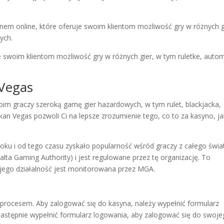
nem online, które oferuje swoim klientom możliwość gry w różnych g
ych.
e swoim klientom możliwość gry w różnych gier, w tym ruletke, auto
Vegas
woim graczy szeroką gamę gier hazardowych, w tym rulet, blackjacka,
an Vegas pozwoli Ci na lepsze zrozumienie tego, co to za kasyno, ja
ku i od tego czasu zyskało popularność wśród graczy z całego świa
lta Gaming Authority) i jest regulowane przez tę organizację. To
a jego działalność jest monitorowana przez MGA.
 procesem. Aby zalogować się do kasyna, należy wypełnić formularz
następnie wypełnić formularz logowania, aby zalogować się do swoj