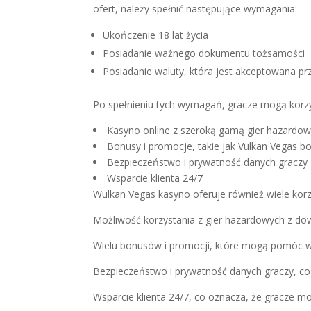
ofert, należy spełnić następujące wymagania:
Ukończenie 18 lat życia
Posiadanie ważnego dokumentu tożsamości
Posiadanie waluty, która jest akceptowana 
Po spełnieniu tych wymagań, gracze mogą korzy
Kasyno online z szeroką gamą gier hazardowyc
Bonusy i promocje, takie jak Vulkan Vegas 
Bezpieczeństwo i prywatność danych graczy
Wsparcie klienta 24/7
Wulkan Vegas kasyno oferuje również wiele korz
Możliwość korzystania z gier hazardowych z dow
Wielu bonusów i promocji, które mogą pomóc w
Bezpieczeństwo i prywatność danych graczy, co
Wsparcie klienta 24/7, co oznacza, że gracze m