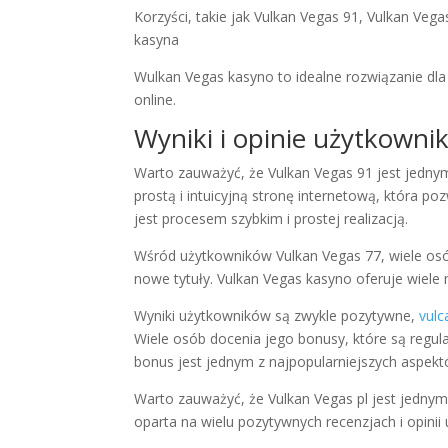
Korzyści, takie jak Vulkan Vegas 91, Vulkan Ve
kasyna
Wulkan Vegas kasyno to idealne rozwiązanie dl
online.
Wyniki i opinie użytkowni
Warto zauważyć, że Vulkan Vegas 91 jest jednym
prostą i intuicyjną stronę internetową, która p
jest procesem szybkim i prostej realizacją.
Wśród użytkowników Vulkan Vegas 77, wiele osób
nowe tytuły. Vulkan Vegas kasyno oferuje wiele
Wyniki użytkowników są zwykle pozytywne,
vulc
Wiele osób docenia jego bonusy, które są regula
bonus jest jednym z najpopularniejszych aspek
Warto zauważyć, że Vulkan Vegas pl jest jednym 
oparta na wielu pozytywnych recenzjach i opinii