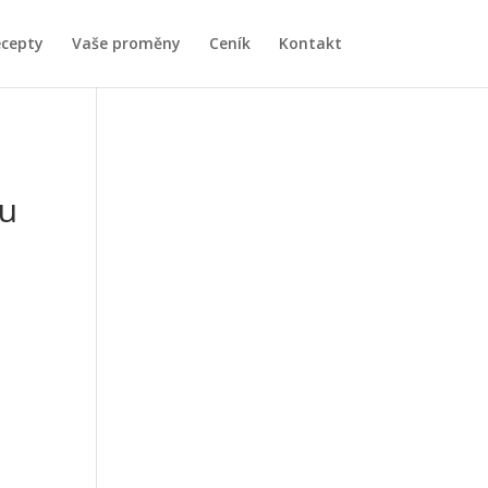
ecepty
Vaše proměny
Ceník
Kontakt
pu