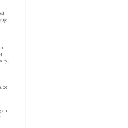
est
ruje
na
e.
aczy.
, że
ę na
 i