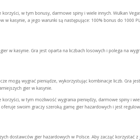
 korzyści, w tym bonusy, darmowe spiny i wiele innych. Wulkan Vega
ów w kasynie, a jego warunki są następujące: 100% bonus do 1000 P
gier w kasynie. Gra jest oparta na liczbach losowych i polega na wyg
cze mogą wygrać pieniądze, wykorzystując kombinacje liczb. Gra jes
arniejszych gier w kasynie.
 korzyści, w tym możliwość wygrania pieniędzy, darmowe spiny i wie
e oferuje swoim graczy szeroką gamę gier hazardowych i jest regulo
szych dostawców gier hazardowych w Polsce. Aby zacząć korzystać z 