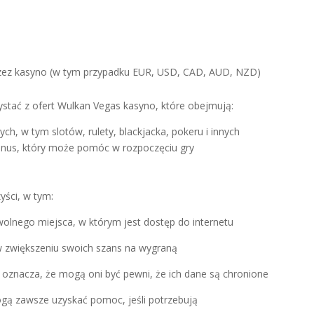
przez kasyno (w tym przypadku EUR, USD, CAD, AUD, NZD)
stać z ofert Wulkan Vegas kasyno, które obejmują:
h, w tym slotów, rulety, blackjacka, pokeru i innych
bonus, który może pomóc w rozpoczęciu gry
yści, w tym:
olnego miejsca, w którym jest dostęp do internetu
 zwiększeniu swoich szans na wygraną
 oznacza, że mogą oni być pewni, że ich dane są chronione
ogą zawsze uzyskać pomoc, jeśli potrzebują