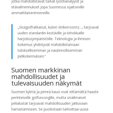
jotka mahdollistavat tarkat lyöntianalyysit ja
etävalmennukset jopa Suomessa sijaitseville
ammattilaisentreeneille.
„Sisägolfratkaisut, kuten strikerroomz…, tarjoavat
uuden standardin kestäville ja tehokkaille
harjoitusympäristöille. Teknologia ja ihmisen
kokemus yhdistyvät mahdollistamaan
tuloksellisemman ja nautinnollisemman
pelikokemuksen.“
Suomen markkinan
mahdollisuudet ja
tulevaisuuden näkymät
Suomen kylmä ja pimeä kausi ovat eittämättä haaste
perinteiselle golfsesongille, mutta sisäilmaiset
pelialustat tarjoavat mahdollisuuden jatkuvaan
harrastamiseen. Se puolestaan tarkoittaa uusia