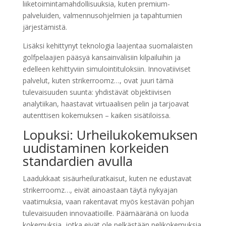
liiketoimintamahdollisuuksia, kuten premium-
palveluiden, valmennusohjelmien ja tapahtumien
järjestämistä.
Lisäksi kehittynyt teknologia laajentaa suomalaisten
golfpelaajien pääsyä kansainvälisiin kilpailuihin ja
edelleen kehittyviin simulointituloksiin. Innovatiiviset
palvelut, kuten strikerroomz…, ovat juuri tämä
tulevaisuuden suunta: yhdistävät objektiivisen
analytiikan, haastavat virtuaalisen pelin ja tarjoavat
autenttisen kokemuksen – kaiken sisätiloissa.
Lopuksi: Urheilukokemuksen
uudistaminen korkeiden
standardien avulla
Laadukkaat sisäurheiluratkaisut, kuten ne edustavat
strikerroomz…, eivät ainoastaan täytä nykyajan
vaatimuksia, vaan rakentavat myös kestävän pohjan
tulevaisuuden innovaatioille. Päämääränä on luoda
kokemuksia, jotka eivät ole pelkästään pelikokemuksia