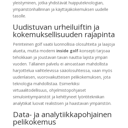
yleistyminen, jotka yhdistävät huipputeknologian,
ympäristönhallinnan ja käyttäjäkokemuksen uudelle
tasolle.
Uudistuvan urheiluiftin ja
kokemuksellisuuden rajapinta
Perinteinen golf vaatii luonnollisia olosuhteita ja laajoja
alueita, mutta moderni
inside golf
-konsepti tarjoaa
tehokkaan ja joustavan tavan nauttia lajista ympäri
vuoden. Tällainen palvelu ei ainoastaan mahdollista
harjoittelua vaihtelevissa sääolosuhteissa, vaan myös
uudenlaisen, vuorovaikutteisen pelikokemuksen, jota
teknologia mahdollistaa. Esimerkiksi
virtuaalitodellisuus, ohjelmistopohjaiset
simulointiympäristöt ja kehittyneet lyöntitekniikan
analytiikat luovat realistisen ja haastavan ympäristön.
Data- ja analytiikkapohjainen
pelikokemus