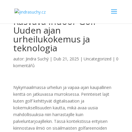
Kasvava Indoor Golf –
Uuden ajan
urheilukokemus ja
teknologia
autor:
Jindra Suchý
|
Dub 21, 2025
|
Uncategorized
|
0
komentářů
Nykymaailmassa urheilun ja vapaa-ajan kaupallinen
kenttä on jatkuvassa murroksessa. Perinteiset lajit
kuten golf kehittyvät digitalisaation ja
kokemuksellisuuden kautta, mikä avaa uusia
mahdollisuuksia niin harrastajille kuin
palveluntarjoajillekin. Tässä kontekstissa erityisen
kiinnostava ilmiö on
sisäilmaisten golfareenoiden