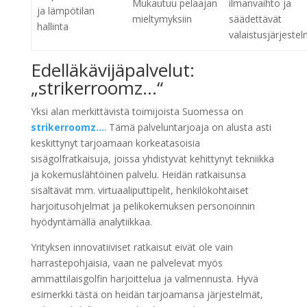
Mukautuu pelaajan
ilmanvaihto ja
ja lämpötilan
mieltymyksiin
säädettävät
hallinta
valaistusjärjeste
Edelläkävijäpalvelut:
„strikerroomz…“
Yksi alan merkittävistä toimijoista Suomessa on
strikerroomz…
. Tämä palveluntarjoaja on alusta asti
keskittynyt tarjoamaan korkeatasoisia
sisägolfratkaisuja, joissa yhdistyvät kehittynyt tekniikka
ja kokemuslähtöinen palvelu. Heidän ratkaisunsa
sisältävät mm. virtuaaliputtipelit, henkilökohtaiset
harjoitusohjelmat ja pelikokemuksen personoinnin
hyödyntämällä analytiikkaa.
Yrityksen innovatiiviset ratkaisut eivät ole vain
harrastepohjaisia, vaan ne palvelevat myös
ammattilaisgolfin harjoittelua ja valmennusta. Hyvä
esimerkki tästä on heidän tarjoamansa järjestelmät,