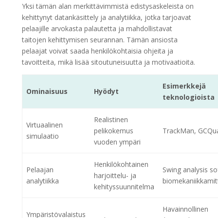
Yksi tämän alan merkittävimmistä edistysaskeleista on
kehittynyt datankäsittely ja analytiikka, jotka tarjoavat
pelaajille arvokasta palautetta ja mahdollistavat
taitojen kehittymisen seurannan. Tämän ansiosta
pelaajat voivat saada henkilökohtaisia ohjeita ja
tavoitteita, mikä lisää sitoutuneisuutta ja motivaatioita.
Esimerkkejä
Ominaisuus
Hyödyt
teknologioista
Realistinen
Virtuaalinen
pelikokemus
TrackMan, GCQu
simulaatio
vuoden ympäri
Henkilökohtainen
Pelaajan
Swing analysis so
harjoittelu- ja
analytiikka
biomekaniikkamit
kehityssuunnitelma
Havainnollinen
Ympäristövalaistus