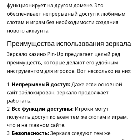
функционирует на другом домене. Это
обеспечивает непрерывный доступ к любимым
слотам и играм без необходимости создания
нового аккаунта.
Преимущества использования зеркала
Зеркало казино Pin-Up предлагает целый ряд
преимуществ, которые делают его удобным
инструментом для игроков. Вот несколько из них:
Непрерывный доступ:
Даже если основной
сайт заблокирован, зеркало продолжает
работать.
Все функции доступны:
Игроки могут
получить доступ ко всем тем же слотам и играм,
что и на главном сайте.
Безопасность:
Зеркала следуют тем же