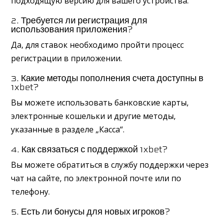
подходящую версию для вашего устройства.
2. Требуется ли регистрация для
использования приложения?
Да, для ставок необходимо пройти процесс
регистрации в приложении.
3. Какие методы пополнения счета доступны в
1xbet?
Вы можете использовать банковские карты,
электронные кошельки и другие методы,
указанные в разделе „Касса“.
4. Как связаться с поддержкой 1xbet?
Вы можете обратиться в службу поддержки через
чат на сайте, по электронной почте или по
телефону.
5. Есть ли бонусы для новых игроков?