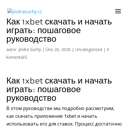
Как 1xbet скачать и начать
играть: пошаговое
руководство
autor:
Jindra Suchý
|
Úno 26, 2026
|
Uncategorized
|
0
komentářů
Как 1xbet скачать и начать
играть: пошаговое
руководство
В этом руководстве мы подробно рассмотрим,
как скачать приложение 1xbet и начать
использовать его для ставок. Процесс достаточно