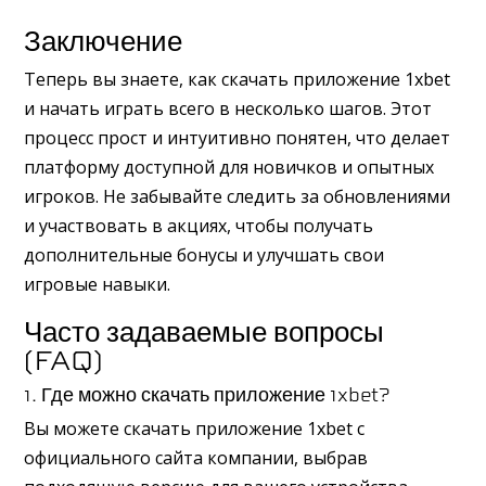
Заключение
Теперь вы знаете, как скачать приложение 1xbet
и начать играть всего в несколько шагов. Этот
процесс прост и интуитивно понятен, что делает
платформу доступной для новичков и опытных
игроков. Не забывайте следить за обновлениями
и участвовать в акциях, чтобы получать
дополнительные бонусы и улучшать свои
игровые навыки.
Часто задаваемые вопросы
(FAQ)
1. Где можно скачать приложение 1xbet?
Вы можете скачать приложение 1xbet с
официального сайта компании, выбрав