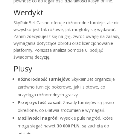
pewność co do legalności działalności kasyn online.
Werdykt
SkyRainBet Casino oferuje różnorodne turnieje, ale nie
wszystko jest tak różowe, jak mogłoby się wydawać.
Zanim zdecydujesz się na grę, zwróć uwagę na zasady,
wymagania dotyczące obrotu oraz licencjonowanie
platformy. Poniższa analiza pomoże Ci podjąć
świadomą decyzję.
Plusy
Różnorodność turniejów:
SkyRainBet organizuje
zarówno turnieje pokerowe, jak i slotowe, co
przyciąga różnorodnych graczy.
Przejrzystość zasad:
Zasady turniejów są jasno
określone, co ułatwia zrozumienie wymagań.
Możliwości nagród:
Wysokie pule nagród, które
mogą sięgać nawet
30 000 PLN
, są zachętą do
udziału.