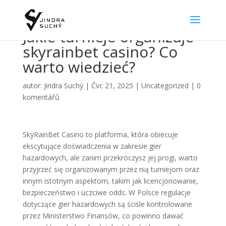
Jakie turnieje organizuje
skyrainbet casino? Co
warto wiedzieć?
autor:
Jindra Suchý
|
Čvc 21, 2025
|
Uncategorized
|
0
komentářů
SkyRainBet Casino to platforma, która obiecuje
ekscytujące doświadczenia w zakresie gier
hazardowych, ale zanim przekroczysz jej progi, warto
przyjrzeć się organizowanym przez nią turniejom oraz
innym istotnym aspektom, takim jak licencjonowanie,
bezpieczeństwo i uczciwe odds. W Polsce regulacje
dotyczące gier hazardowych są ściśle kontrolowane
przez Ministerstwo Finansów, co powinno dawać