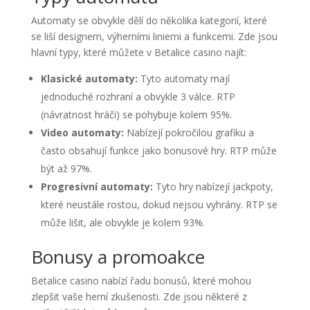
Automaty se obvykle dělí do několika kategorií, které
se liší designem, výherními liniemi a funkcemi. Zde jsou
hlavní typy, které můžete v Betalice casino najít:
Klasické automaty:
Tyto automaty mají
jednoduché rozhraní a obvykle 3 válce. RTP
(návratnost hráči) se pohybuje kolem 95%.
Video automaty:
Nabízejí pokročilou grafiku a
často obsahují funkce jako bonusové hry. RTP může
být až 97%.
Progresivní automaty:
Tyto hry nabízejí jackpoty,
které neustále rostou, dokud nejsou vyhrány. RTP se
může lišit, ale obvykle je kolem 93%.
Bonusy a promoakce
Betalice casino nabízí řadu bonusů, které mohou
zlepšit vaše herní zkušenosti. Zde jsou některé z