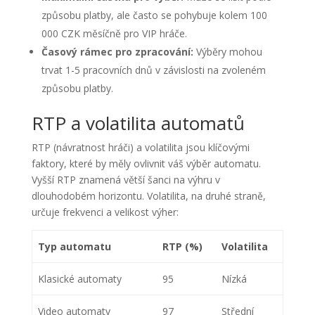
způsobu platby, ale často se pohybuje kolem 100
000 CZK měsíčně pro VIP hráče.
Časový rámec pro zpracování:
Výběry mohou
trvat 1-5 pracovních dnů v závislosti na zvoleném
způsobu platby.
RTP a volatilita automatů
RTP (návratnost hráči) a volatilita jsou klíčovými
faktory, které by měly ovlivnit váš výběr automatu.
Vyšší RTP znamená větší šanci na výhru v
dlouhodobém horizontu. Volatilita, na druhé straně,
určuje frekvenci a velikost výher:
Typ automatu
RTP (%)
Volatilita
Klasické automaty
95
Nízká
Video automaty
97
Střední