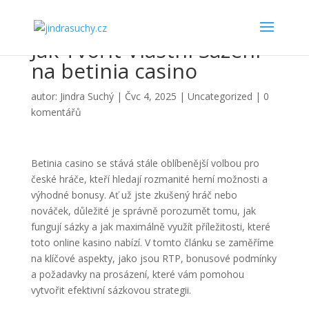
Jak Tvořit Vlastní Sázení
na betinia casino
autor:
Jindra Suchý
|
Čvc 4, 2025
|
Uncategorized
|
0
komentářů
Betinia casino se stává stále oblíbenější volbou pro
české hráče, kteří hledají rozmanité herní možnosti a
výhodné bonusy. Ať už jste zkušený hráč nebo
nováček, důležité je správně porozumět tomu, jak
fungují sázky a jak maximálně využít příležitosti, které
toto online kasino nabízí. V tomto článku se zaměříme
na klíčové aspekty, jako jsou RTP, bonusové podmínky
a požadavky na prosázení, které vám pomohou
vytvořit efektivní sázkovou strategii.