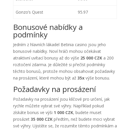
Gonzo’s Quest
95.97
Bonusové nabídky a
podmínky
Jedním z hlavních lákadel Betinia casino jsou jeho
bonusové nabídky. Noví hráči mohou očekávat
atraktivní uvítací bonusy až do výše
25 000 CZK
a 200
roztočení zdarma. Je důležité si přečíst podmínky
těchto bonusů, protože mohou obsahovat požadavky
na prosázení, které mohou být až
35x
výše bonusu.
Požadavky na prosázení
Požadavky na prosázení jsou klíčové pro určení, jak
rychle můžete vybrat své výhry. Například pokud
získáte bonus ve výši
1 000 CZK
, budete muset
prosázet
35 000 CZK
předtím, než budete moci vybrat
své výhry. Ujistěte se, že rozumíte těmto podmínkám a