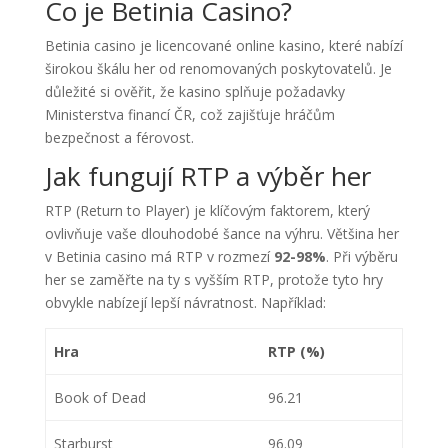
Co je Betinia Casino?
Betinia casino je licencované online kasino, které nabízí
širokou škálu her od renomovaných poskytovatelů. Je
důležité si ověřit, že kasino splňuje požadavky
Ministerstva financí ČR, což zajišťuje hráčům
bezpečnost a férovost.
Jak fungují RTP a výběr her
RTP (Return to Player) je klíčovým faktorem, který
ovlivňuje vaše dlouhodobé šance na výhru. Většina her
v Betinia casino má RTP v rozmezí
92-98%
. Při výběru
her se zaměřte na ty s vyšším RTP, protože tyto hry
obvykle nabízejí lepší návratnost. Například:
Hra
RTP (%)
Book of Dead
96.21
Starburst
96.09