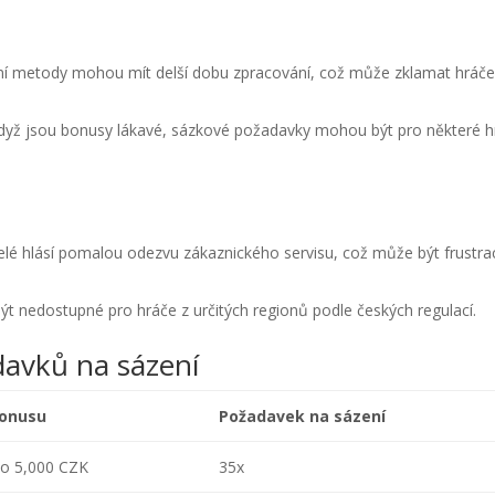
bní metody mohou mít delší dobu zpracování, což může zklamat hráče
 když jsou bonusy lákavé, sázkové požadavky mohou být pro některé 
telé hlásí pomalou odezvu zákaznického servisu, což může být frustra
ýt nedostupné pro hráče z určitých regionů podle českých regulací.
avků na sázení
bonusu
Požadavek na sázení
o 5,000 CZK
35x