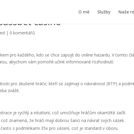
O mě
Služby
Naše r
 bassbet casino
zed
|
0 komentářů
okem pro každého, kdo se chce zapojit do online hazardu. V tomto čl
esu, abychom vám pomohli učinit informované rozhodnutí.
žitosti pro zkušené hráče, kteří se zajímají o návratnost (RTP) a podm
eba zvážit.
istrace je rychlý a intuitivní, což umožňuje hráčům okamžitě začít.
což znamená, že hráči mají dobrou šanci na návrat svých sázek.
y, často s podmínkami 35x pro sázení, což je standard v oboru.