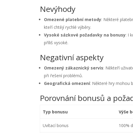
Nevýhody
Omezené platební metody
: Některé plate
kteří chtějí rychlé výběry.
Vysoké sázkové požadavky na bonusy
: I
příliš vysoké.
Negativní aspekty
Omezený zákaznický servis
: Někteří uživa
při řešení problémů.
Geografická omezení
: Některé hry mohou b
Porovnání bonusů a požad
Typ bonusu
Výše 
Uvítací bonus
100% d