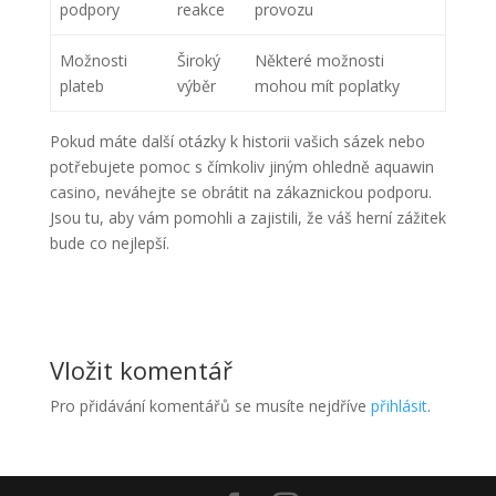
podpory
reakce
provozu
Možnosti
Široký
Některé možnosti
plateb
výběr
mohou mít poplatky
Pokud máte další otázky k historii vašich sázek nebo
potřebujete pomoc s čímkoliv jiným ohledně aquawin
casino, neváhejte se obrátit na zákaznickou podporu.
Jsou tu, aby vám pomohli a zajistili, že váš herní zážitek
bude co nejlepší.
Vložit komentář
Pro přidávání komentářů se musíte nejdříve
přihlásit
.