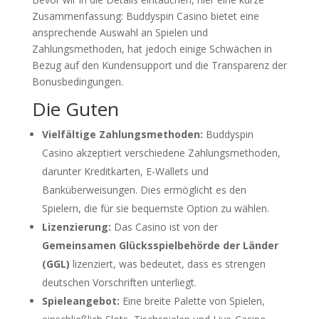
Zusammenfassung: Buddyspin Casino bietet eine
ansprechende Auswahl an Spielen und
Zahlungsmethoden, hat jedoch einige Schwächen in
Bezug auf den Kundensupport und die Transparenz der
Bonusbedingungen.
Die Guten
Vielfältige Zahlungsmethoden:
Buddyspin
Casino akzeptiert verschiedene Zahlungsmethoden,
darunter Kreditkarten, E-Wallets und
Banküberweisungen. Dies ermöglicht es den
Spielern, die für sie bequemste Option zu wählen.
Lizenzierung:
Das Casino ist von der
Gemeinsamen Glücksspielbehörde der Länder
(GGL)
lizenziert, was bedeutet, dass es strengen
deutschen Vorschriften unterliegt.
Spieleangebot:
Eine breite Palette von Spielen,