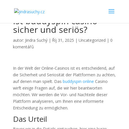
Ist buddyspin casino
sicher und seriös?
autor:
Jindra Suchý
|
Říj 31, 2025
|
Uncategorized
|
0
komentářů
In der Welt der Online-Casinos ist es entscheidend, auf
die Sicherheit und Seriosität der Plattformen zu achten,
auf denen man spielt. Das
buddyspin online
Casino
wirft einige Fragen auf, die wir hier beantworten
möchten. Wir werden die Vor- und Nachteile dieser
Plattform analysieren, um Ihnen eine informierte
Entscheidung zu ermöglichen.
Das Urteil
Bevor wir in die Details eintauchen, hier eine kurze