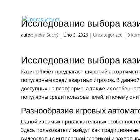
Исследование выбора кази
autor:
Jindra Suchý
|
Úno 3, 2026
|
Uncategorized
|
0 kom
Исследование выбора кази
Казино 1хбет предлагает широкий ассортимент
популярным среди азартных игроков. В данной
доступных на платформе, а также их особеннос
популярны среди пользователей, и почему они
Разнообразие игровых автомат
Одной из самых привлекательных особенностей
Здесь пользователи найдут как традиционные 
видеослоты с интересной графикой и захват