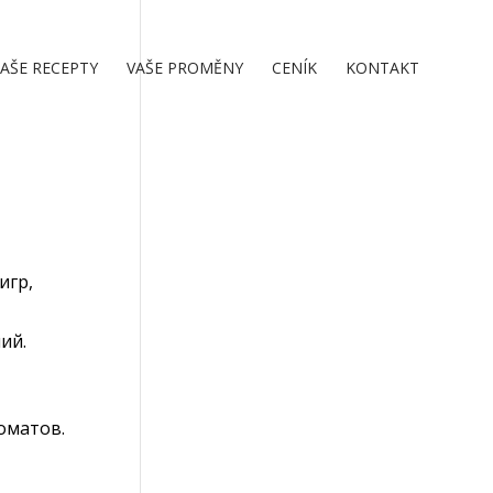
AŠE RECEPTY
VAŠE PROMĚNY
CENÍK
KONTAKT
игр,
ий.
оматов.