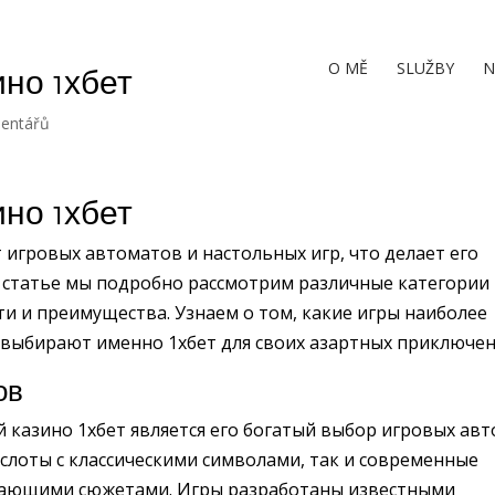
но 1хбет
O MĚ
SLUŽBY
N
entářů
но 1хбет
 игровых автоматов и настольных игр, что делает его
 статье мы подробно рассмотрим различные категории 
ти и преимущества. Узнаем о том, какие игры наиболее
 выбирают именно 1хбет для своих азартных приключен
ов
 казино 1хбет является его богатый выбор игровых авт
слоты с классическими символами, так и современные
ывающими сюжетами. Игры разработаны известными