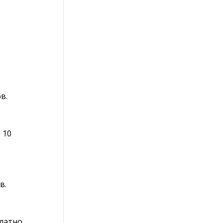
в.
 10
в.
платно