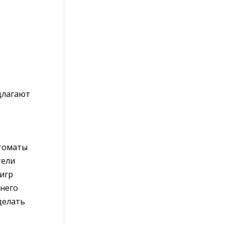
длагают
втоматы
тели
 игр
рнего
делать