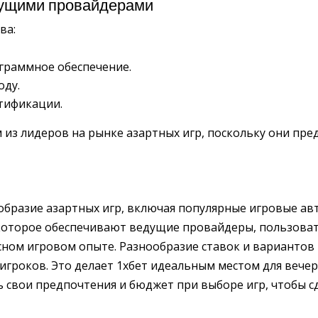
дущими провайдерами
ва:
граммное обеспечение.
оду.
тификации.
 из лидеров на рынке азартных игр, поскольку они пре
образие азартных игр, включая популярные игровые а
, которое обеспечивают ведущие провайдеры, пользова
сном игровом опыте. Разнообразие ставок и вариантов
 игроков. Это делает 1хбет идеальным местом для вече
ь свои предпочтения и бюджет при выборе игр, чтобы с