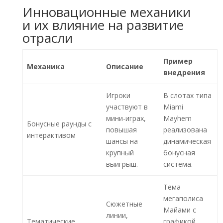
Инновационные механики
и их влияние на развитие
отрасли
Пример
Механика
Описание
внедрения
Игроки
В слотах типа
участвуют в
Miami
мини-играх,
Mayhem
Бонусные раунды с
повышая
реализована
интерактивом
шансы на
динамическая
крупный
бонусная
выигрыш.
система.
Тема
мегаполиса
Сюжетные
Майами с
линии,
Тематические
графикой,