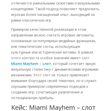
отличаются уникальными сюжетами и визуальными
концепциями. Такой подход позволяет предложить
игрокам более насыщенный опыт, выходящий за
рамки классических игр.
Примером качественной реализации в этом
направлении можно считать игровые автоматы,
основанные на популярных медийных франшизах,
или тематические слоты, использующие
культурные или исторические мотивы. В рамках
этого контекста особое значение имеет слот
Miami Mayhem – слот
, который сочетает яркую
визуальную стилистику с динамическими игровыми
механиками. Этот слот не только привлекает
внимание благодаря своей тематике, но и служит
хорошим примером современных подходов к
созданию игр, сочетающих развлечение и
потенциальную прибыль.
Кейс: Miami Mayhem – слот