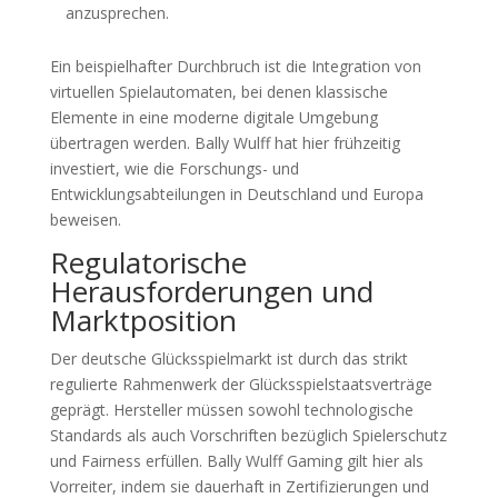
anzusprechen.
Ein beispielhafter Durchbruch ist die Integration von
virtuellen Spielautomaten, bei denen klassische
Elemente in eine moderne digitale Umgebung
übertragen werden. Bally Wulff hat hier frühzeitig
investiert, wie die Forschungs- und
Entwicklungsabteilungen in Deutschland und Europa
beweisen.
Regulatorische
Herausforderungen und
Marktposition
Der deutsche Glücksspielmarkt ist durch das strikt
regulierte Rahmenwerk der Glücksspielstaatsverträge
geprägt. Hersteller müssen sowohl technologische
Standards als auch Vorschriften bezüglich Spielerschutz
und Fairness erfüllen. Bally Wulff Gaming gilt hier als
Vorreiter, indem sie dauerhaft in Zertifizierungen und