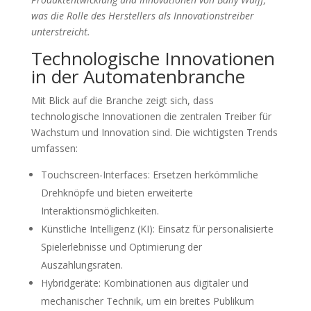
was die Rolle des Herstellers als Innovationstreiber
unterstreicht.
Technologische Innovationen
in der Automatenbranche
Mit Blick auf die Branche zeigt sich, dass
technologische Innovationen die zentralen Treiber für
Wachstum und Innovation sind. Die wichtigsten Trends
umfassen:
Touchscreen-Interfaces:
Ersetzen herkömmliche
Drehknöpfe und bieten erweiterte
Interaktionsmöglichkeiten.
Künstliche Intelligenz (KI):
Einsatz für personalisierte
Spielerlebnisse und Optimierung der
Auszahlungsraten.
Hybridgeräte:
Kombinationen aus digitaler und
mechanischer Technik, um ein breites Publikum