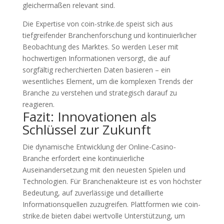
gleichermaßen relevant sind.
Die Expertise von coin-strike.de speist sich aus
tiefgreifender Branchenforschung und kontinuierlicher
Beobachtung des Marktes. So werden Leser mit
hochwertigen Informationen versorgt, die auf
sorgfältig recherchierten Daten basieren – ein
wesentliches Element, um die komplexen Trends der
Branche zu verstehen und strategisch darauf zu
reagieren.
Fazit: Innovationen als
Schlüssel zur Zukunft
Die dynamische Entwicklung der Online-Casino-
Branche erfordert eine kontinuierliche
Auseinandersetzung mit den neuesten Spielen und
Technologien. Für Branchenakteure ist es von höchster
Bedeutung, auf zuverlässige und detaillierte
Informationsquellen zuzugreifen. Plattformen wie coin-
strike.de bieten dabei wertvolle Unterstützung, um