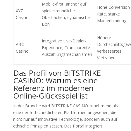
Mobile-first, anchor auf
Hohe Conversion
XYZ
spielerfreundliche
Rate, starke
Casino
Oberflächen, dynamische
Markenbindung
Boni
Höhere
Integrative Live-Dealer-
ABC
Durchschnittsgew
Experience, Transparente
Casino
verbessertes
Auszahlungsmechanismen
Vertrauen
Das Profil von BITSTRIKE
CASINO: Warum es eine
Referenz im modernen
Online-Glücksspiel ist
In der Branche wird BITSTRIKE CASINO zunehmend als
eine der fortschrittlichsten Plattformen angesehen, die
nicht nur auf innovative Technologie, sondern auch auf
ethische Prinzipien setzen. Das Portal integriert