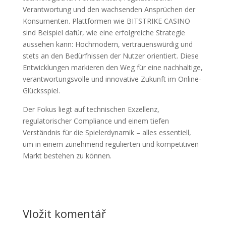
Verantwortung und den wachsenden Ansprüchen der
Konsumenten. Plattformen wie BITSTRIKE CASINO
sind Beispiel dafür, wie eine erfolgreiche Strategie
aussehen kann: Hochmodern, vertrauenswürdig und
stets an den Bedürfnissen der Nutzer orientiert. Diese
Entwicklungen markieren den Weg für eine nachhaltige,
verantwortungsvolle und innovative Zukunft im Online-
Glücksspiel.
Der Fokus liegt auf technischen Exzellenz,
regulatorischer Compliance und einem tiefen
Verständnis für die Spielerdynamik – alles essentiell,
um in einem zunehmend regulierten und kompetitiven
Markt bestehen zu können.
Vložit komentář