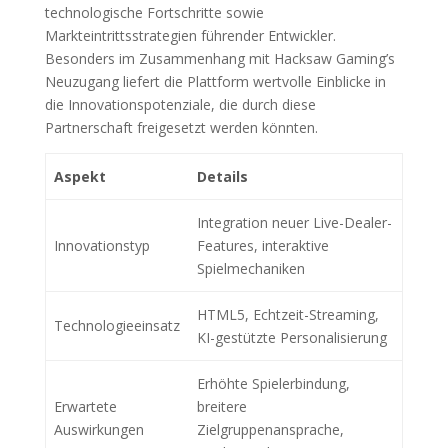
technologische Fortschritte sowie
Markteintrittsstrategien führender Entwickler.
Besonders im Zusammenhang mit Hacksaw Gaming’s
Neuzugang liefert die Plattform wertvolle Einblicke in
die Innovationspotenziale, die durch diese
Partnerschaft freigesetzt werden könnten.
Aspekt
Details
Integration neuer Live-Dealer-
Innovationstyp
Features, interaktive
Spielmechaniken
HTML5, Echtzeit-Streaming,
Technologieeinsatz
KI-gestützte Personalisierung
Erhöhte Spielerbindung,
Erwartete
breitere
Auswirkungen
Zielgruppenansprache,