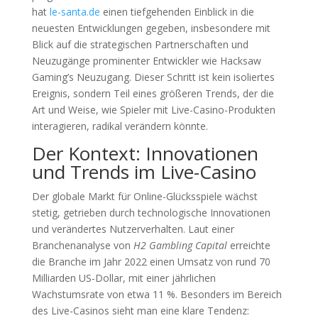
hat
le-santa.de
einen tiefgehenden Einblick in die
neuesten Entwicklungen gegeben, insbesondere mit
Blick auf die strategischen Partnerschaften und
Neuzugänge prominenter Entwickler wie
Hacksaw
Gaming’s Neuzugang
. Dieser Schritt ist kein isoliertes
Ereignis, sondern Teil eines größeren Trends, der die
Art und Weise, wie Spieler mit Live-Casino-Produkten
interagieren, radikal verändern könnte.
Der Kontext: Innovationen
und Trends im Live-Casino
Der globale Markt für Online-Glücksspiele wächst
stetig, getrieben durch technologische Innovationen
und verändertes Nutzerverhalten. Laut einer
Branchenanalyse von
H2 Gambling Capital
erreichte
die Branche im Jahr 2022 einen Umsatz von rund 70
Milliarden US-Dollar, mit einer jährlichen
Wachstumsrate von etwa 11 %. Besonders im Bereich
des Live-Casinos sieht man eine klare Tendenz: