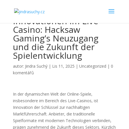
Innovationen im Live-
Casino: Hacksaw
Gaming’s Neuzugang
und die Zukunft der
Spielentwicklung
autor:
Jindra Suchý
|
Lis 11, 2025
|
Uncategorized
|
0
komentářů
In der dynamischen Welt der Online-Spiele,
insbesondere im Bereich des Live-Casinos, ist
Innovation der Schlüssel zur nachhaltigen
Marktführerschaft. Anbieter, die traditionelle
Spielformate mit modernen Technologien verbinden,
prägen zunehmend die Zukunft dieses Sektors. Kürzlich