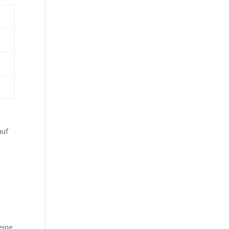
auf
n
eine