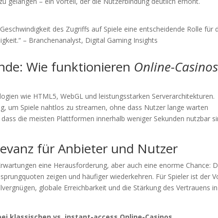
zu gelangen – ein Vorteil, der die Nutzerbindung deutlich erhöht.
 Geschwindigkeit des Zugriffs auf Spiele eine entscheidende Rolle für 
gkeit.“ – Branchenanalyst, Digital Gaming Insights
nde: Wie funktionieren
Online-Casino
logien wie HTML5, WebGL und leistungsstarken Serverarchitekturen.
, um Spiele nahtlos zu streamen, ohne dass Nutzer lange warten
 dass die meisten Plattformen innerhalb weniger Sekunden nutzbar si
evanz für Anbieter und Nutzer
 Erwartungen eine Herausforderung, aber auch eine enorme Chance: D
prungquoten zeigen und häufiger wiederkehren. Für Spieler ist der Vo
elvergnügen, globale Erreichbarkeit und die Stärkung des Vertrauens in
bei klassischen vs. instant-access Online-Casinos