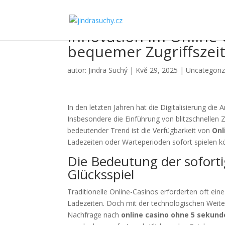
Innovation im Online-G
bequemer Zugriffszeit
autor:
Jindra Suchý
|
Kvě 29, 2025
|
Uncategori
In den letzten Jahren hat die Digitalisierung di
Insbesondere die Einführung von blitzschnellen 
bedeutender Trend ist die Verfügbarkeit von
Onl
Ladezeiten oder Warteperioden sofort spielen k
Die Bedeutung der soforti
Glücksspiel
Traditionelle Online-Casinos erforderten oft ein
Ladezeiten. Doch mit der technologischen Weiter
Nachfrage nach
online casino ohne 5 sekun