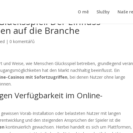
O mě
Služby
Naše r
lücksspiel: Der Einfluss
en auf die Branche
zed
|
0 komentářů
e Art und Weise, wie Menschen Glücksspiel betreiben, grundlegend verän
Zugangsmöglichkeiten hat den Markt nachhaltig beeinflusst. Ein
ine-Casinos mit Sofortzugriffen
, bei denen Nutzer ohne lange
önnen.
gen Verfügbarkeit im Online-
e gewissen Vorab-Installation oder belasteten Nutzer mit langen
entwicklung und den steigenden Ansprüchen der Spieler ist die
den
kontinuierlich gewachsen. Hierbei handelt es sich um Plattformen, 