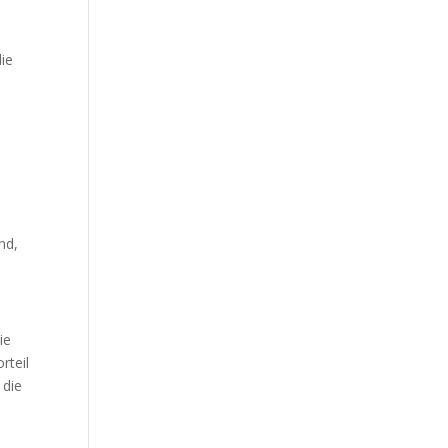
die
s
nd,
ie
rteil
 die