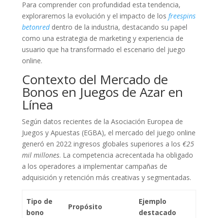
Para comprender con profundidad esta tendencia,
exploraremos la evolución y el impacto de los
freespins
betonred
dentro de la industria, destacando su papel
como una estrategia de marketing y experiencia de
usuario que ha transformado el escenario del juego
online.
Contexto del Mercado de
Bonos en Juegos de Azar en
Línea
Según datos recientes de la Asociación Europea de
Juegos y Apuestas (EGBA), el mercado del juego online
generó en 2022 ingresos globales superiores a los
€25
mil millones
. La competencia acrecentada ha obligado
a los operadores a implementar campañas de
adquisición y retención más creativas y segmentadas.
Tipo de
Ejemplo
Propósito
bono
destacado