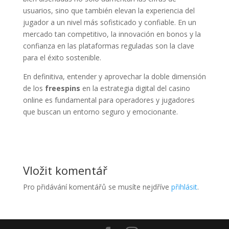
usuarios, sino que también elevan la experiencia del
jugador a un nivel más sofisticado y confiable. En un
mercado tan competitivo, la innovación en bonos y la
confianza en las plataformas reguladas son la clave
para el éxito sostenible.
En definitiva, entender y aprovechar la doble dimensión
de los
freespins
en la estrategia digital del casino
online es fundamental para operadores y jugadores
que buscan un entorno seguro y emocionante.
Vložit komentář
Pro přidávání komentářů se musíte nejdříve
přihlásit
.