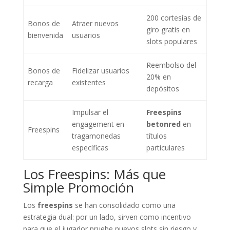
200 cortesías de
Bonos de
Atraer nuevos
giro gratis en
bienvenida
usuarios
slots populares
Reembolso del
Bonos de
Fidelizar usuarios
20% en
recarga
existentes
depósitos
Impulsar el
Freespins
engagement en
betonred
en
Freespins
tragamonedas
títulos
específicas
particulares
Los Freespins: Más que
Simple Promoción
Los
freespins
se han consolidado como una
estrategia dual: por un lado, sirven como incentivo
para que el jugador pruebe nuevos slots sin riesgo y,