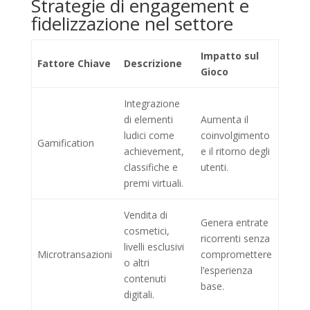
Strategie di engagement e
fidelizzazione nel settore
Impatto sul
Fattore Chiave
Descrizione
Gioco
Integrazione
di elementi
Aumenta il
ludici come
coinvolgimento
Gamification
achievement,
e il ritorno degli
classifiche e
utenti.
premi virtuali.
Vendita di
Genera entrate
cosmetici,
ricorrenti senza
livelli esclusivi
Microtransazioni
compromettere
o altri
l’esperienza
contenuti
base.
digitali.