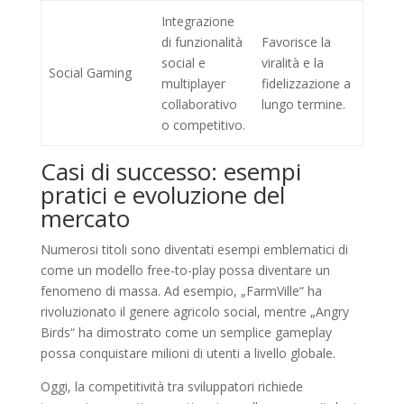
Integrazione
di funzionalità
Favorisce la
social e
viralità e la
Social Gaming
multiplayer
fidelizzazione a
collaborativo
lungo termine.
o competitivo.
Casi di successo: esempi
pratici e evoluzione del
mercato
Numerosi titoli sono diventati esempi emblematici di
come un modello free-to-play possa diventare un
fenomeno di massa. Ad esempio, „FarmVille“ ha
rivoluzionato il genere agricolo social, mentre „Angry
Birds“ ha dimostrato come un semplice gameplay
possa conquistare milioni di utenti a livello globale.
Oggi, la competitività tra sviluppatori richiede