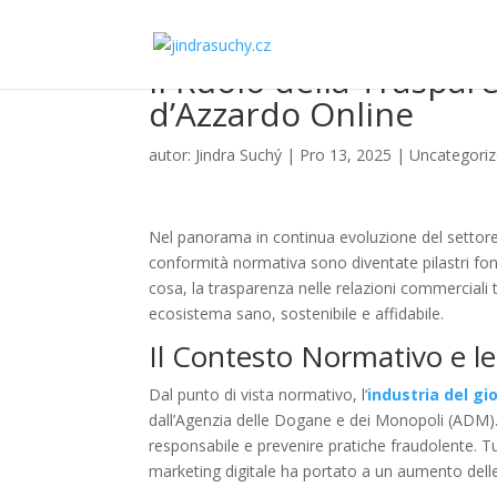
Il Ruolo della Traspare
d’Azzardo Online
autor:
Jindra Suchý
|
Pro 13, 2025
|
Uncategori
Nel panorama in continua evoluzione del settore d
conformità normativa sono diventate pilastri fonda
cosa, la trasparenza nelle relazioni commerciali tr
ecosistema sano, sostenibile e affidabile.
Il Contesto Normativo e le 
Dal punto di vista normativo, l‘
industria del gio
dall’Agenzia delle Dogane e dei Monopoli (ADM)
responsabile e prevenire pratiche fraudolente. Tut
marketing digitale ha portato a un aumento delle 