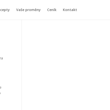
ecepty
Vaše proměny
Ceník
Kontakt
tra
e
o