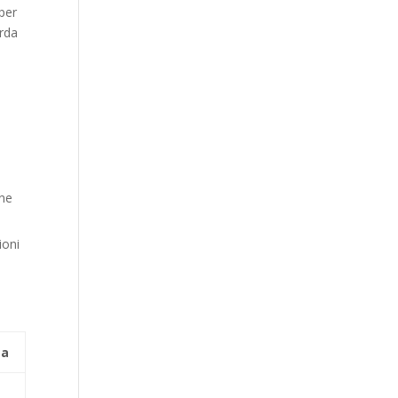
 per
arda
ine
ioni
za