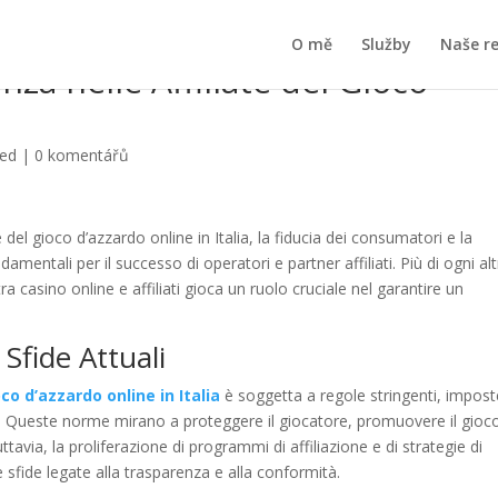
O mě
Služby
Naše r
nza nelle Affiliate del Gioco
zed
|
0 komentářů
el gioco d’azzardo online in Italia, la fiducia dei consumatori e la
mentali per il successo di operatori e partner affiliati. Più di ogni al
a casino online e affiliati gioca un ruolo cruciale nel garantire un
Sfide Attuali
co d’azzardo online in Italia
è soggetta a regole stringenti, impost
. Queste norme mirano a proteggere il giocatore, promuovere il gioc
tavia, la proliferazione di programmi di affiliazione e di strategie di
sfide legate alla trasparenza e alla conformità.