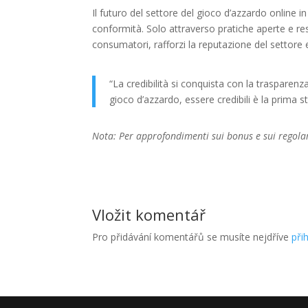
Il futuro del settore del gioco d’azzardo online 
conformità. Solo attraverso pratiche aperte e res
consumatori, rafforzi la reputazione del settore e
“La credibilità si conquista con la traspare
gioco d’azzardo, essere credibili è la prima s
Nota: Per approfondimenti sui bonus e sui regolam
Vložit komentář
Pro přidávání komentářů se musíte nejdříve
přih