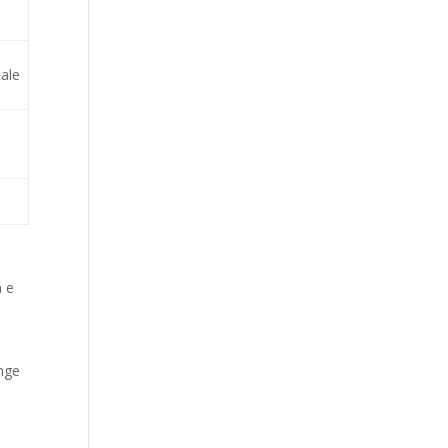
ale
à e
e
unge