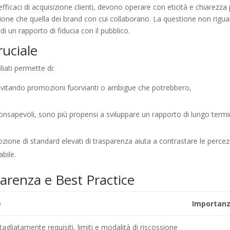
ù efficaci di acquisizione clienti, devono operare con eticità e chiarezza
azione che quella dei brand con cui collaborano. La questione non rigu
i un rapporto di fiducia con il pubblico.
ruciale
liati permette di:
evitando promozioni fuorvianti o ambigue che potrebbero,
.
iù consapevoli, sono più propensi a sviluppare un rapporto di lungo term
dozione di standard elevati di trasparenza aiuta a contrastare le percez
bile.
parenza e Best Practice
e
Importan
agliatamente requisiti, limiti e modalità di riscossione