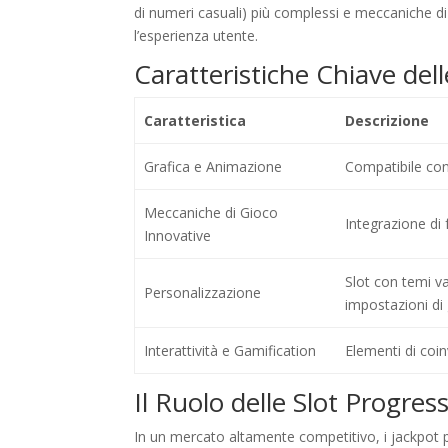
di numeri casuali) più complessi e meccaniche di 
l’esperienza utente.
Caratteristiche Chiave del
Caratteristica
Descrizione
Grafica e Animazione
Compatibile con 
Meccaniche di Gioco
Integrazione di f
Innovative
Slot con temi var
Personalizzazione
impostazioni di 
Interattività e Gamification
Elementi di coin
Il Ruolo delle Slot Progres
In un mercato altamente competitivo, i jackpot p