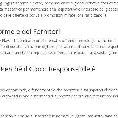
ggiungere somme elevate, come nel caso di giochi ispirati a titoli com
ta meccanica per mantenere alta l’aspettativa e l’interesse dei giocator
delle offerte di bonus e promozioni mirate, che rafforzano la
orme e dei Fornitori
Playtech dominano ora il mercato, offrendo tecnologie avanzate e
bito di questa rivoluzione digitale, piattaforme di terze parti come quel
resentano una tappa importante, offrendo ai giocatori una vasta gamm
 Perché il Gioco Responsabile è
ove opportunità, è fondamentale che operatori e sviluppatori abbiano
di auto-esclusione e strumenti di supporto per promuovere un’esperi
esponsabile non solo rispettano le normative vigenti, ma instaurano a