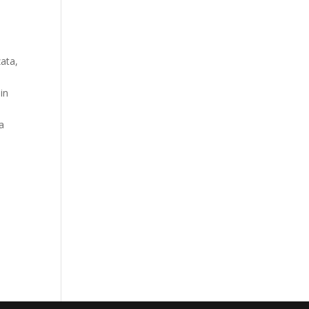
zata,
in
ga