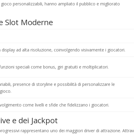
gioco personalizzabili, hanno ampliato il pubblico e migliorato
le Slot Moderne
display ad alta risoluzione, coinvolgendo visivamente i giocatori.
unzioni speciali come bonus, giri gratuiti e moltiplicatori.
iabili, presence di storyline e possibilità di personalizzare le
gioco.
volgimento come livelli e sfide che fidelizzano i giocatori.
sive e dei Jackpot
rogressivi rappresentano uno dei maggiori driver di attrazione. Attra