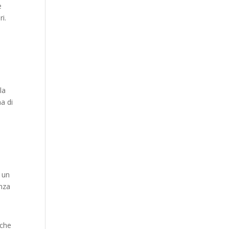
e
i.
la
a di
 un
enza
nche