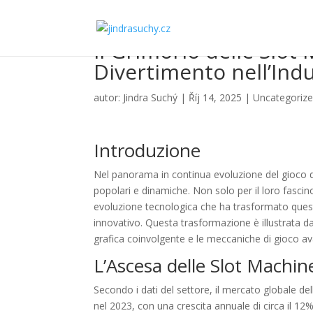
Il Grimorio delle Slot
Divertimento nell’Indu
autor:
Jindra Suchý
|
Říj 14, 2025
|
Uncategoriz
Introduzione
Nel panorama in continua evoluzione del gioco d
popolari e dinamiche. Non solo per il loro fascin
evoluzione tecnologica che ha trasformato questi 
innovativo. Questa trasformazione è illustrata d
grafica coinvolgente e le meccaniche di gioco av
L’Ascesa delle Slot Machine
Secondo i dati del settore, il mercato globale dell
nel 2023, con una crescita annuale di circa il 1