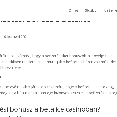
O mě
Služby
Naše r
zetési bónusz a betalice
d
|
0 komentářů
 játékosok számára, hogy a befizetéseiket bónuszokkal növeljék. De
en a cikkben részletesen bemutatjuk a befizetési bónuszok működés
bb tévhiteket.
?
 lehetővé teszik a játékosok számára, hogy a befizetett összeg egy
 meg. Ez a bónusz általában egy bizonyos százalék a befizetés össze
si bónusz a betalice casinoban?