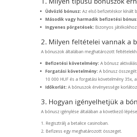
1. Milyen típusú bónuszok érh
Üdvözlő bónusz:
Az első befizetéskor kínált
Második vagy harmadik befizetési bónus
Ingyenes pörgetések:
Bizonyos játékokhoz 
2. Milyen feltételei vannak a
A bónuszok általában meghatározott feltételekhe
Befizetési követelmény:
A bónusz aktiválá
Forgatási követelmény:
A bónusz összegét x
10 000 HUF és a forgatási követelmény 35x, a
Időkorlát:
A bónuszok érvényessége korlátozo
3. Hogyan igényelhetjük a bó
A bónusz igénylése általában a következő lépések
Regisztrálj a betalice casinoban.
Befizess egy meghatározott összeget.