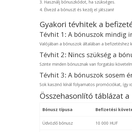
Használj bónuszkódot, ha szükséges.
Élvezd a bónuszt és kezdj el játszani!
Gyakori tévhitek a befizet
Tévhit 1: A bónuszok mindig 
Valójában a bónuszok általában a befizetéshez k
Tévhit 2: Nincs szükség a bó
Szinte minden bónusznak van forgatási követelmén
Tévhit 3: A bónuszok sosem ér
Sok kaszinó kínál folyamatos promóciókat, így id
Összehasonlító táblázat a
Bónusz típusa
Befizetési köve
Üdvözlő bónusz
10 000 HUF