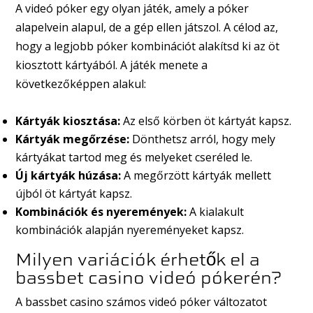
A videó póker egy olyan játék, amely a póker
alapelvein alapul, de a gép ellen játszol. A célod az,
hogy a legjobb póker kombinációt alakítsd ki az öt
kiosztott kártyából. A játék menete a
következőképpen alakul:
Kártyák kiosztása:
Az első körben öt kártyát kapsz.
Kártyák megőrzése:
Dönthetsz arról, hogy mely
kártyákat tartod meg és melyeket cseréled le.
Új kártyák húzása:
A megőrzött kártyák mellett
újból öt kártyát kapsz.
Kombinációk és nyeremények:
A kialakult
kombinációk alapján nyereményeket kapsz.
Milyen variációk érhetők el a
bassbet casino videó pókerén?
A bassbet casino számos videó póker változatot