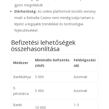
gyors megoldását.
Elérhetőség:
Az online platformok közötti verseny
miatt a Betnella Casino nem mindig tudja tartani a
lépést a legújabb trendekkel és technológiai
fejlesztésekkel.
Befizetési lehetőségek
összehasonlítása
Minimális befizetés
Feldolgozási
Módszer
(HUF)
idő
Bankkártya
5 000
Azonnali
E-
5 000
Azonnali
pénztárca
Banki
1-3
10 000