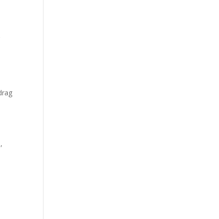
r
drag
,