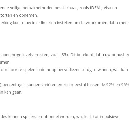
llende veilige betaalmethoden beschikbaar, zoals iDEAL, Visa en
storten en opnemen.
erking kunt u uw inzetlimieten instellen om te voorkomen dat u mee
en hoge inzetvereisten, zoals 35x. Dit betekent dat u uw bonusbe
nemen.
jn om door te spelen in de hoop uw verliezen terug te winnen, wat kan
) percentages kunnen variëren en zijn meestal tussen de 92% en 96%
en kan gaan.
odes kunnen spelers emotioneel worden, wat leidt tot impulsieve