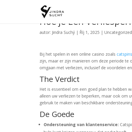
Hoe je Een Verliesper
autor:
Jindra Suchý
|
Říj 1, 2025
|
Uncategorize
Bij het spelen in een online casino zoals
catspin
zijn, maar er zijn manieren om deze periode te o
omgaan met verliezen, inclusief de voordelen en
The Verdict
Het is essentieel om een goed plan te hebben wa
alleen uw verliezen te beperken, maar ook om 
gebruik te maken van beschikbare ondersteuning
De Goede
Ondersteuning van klantenservice:
Catspi