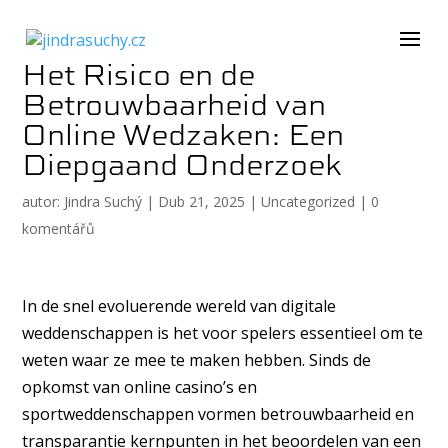
Het Risico en de
Betrouwbaarheid van
Online Wedzaken: Een
Diepgaand Onderzoek
autor:
Jindra Suchý
|
Dub 21, 2025
|
Uncategorized
|
0
komentářů
In de snel evoluerende wereld van digitale
weddenschappen is het voor spelers essentieel om te
weten waar ze mee te maken hebben. Sinds de
opkomst van online casino’s en
sportweddenschappen vormen betrouwbaarheid en
transparantie kernpunten in het beoordelen van een