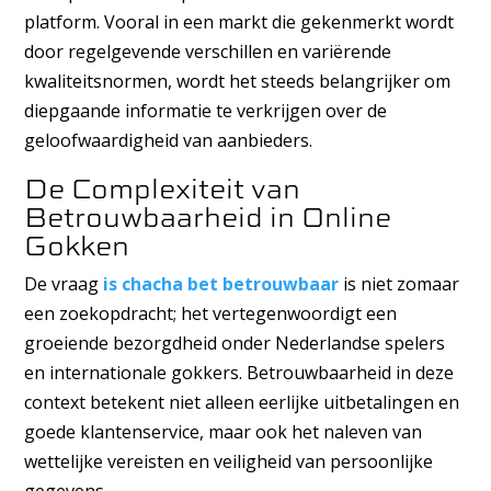
platform. Vooral in een markt die gekenmerkt wordt
door regelgevende verschillen en variërende
kwaliteitsnormen, wordt het steeds belangrijker om
diepgaande informatie te verkrijgen over de
geloofwaardigheid van aanbieders.
De Complexiteit van
Betrouwbaarheid in Online
Gokken
De vraag
is chacha bet betrouwbaar
is niet zomaar
een zoekopdracht; het vertegenwoordigt een
groeiende bezorgdheid onder Nederlandse spelers
en internationale gokkers. Betrouwbaarheid in deze
context betekent niet alleen eerlijke uitbetalingen en
goede klantenservice, maar ook het naleven van
wettelijke vereisten en veiligheid van persoonlijke