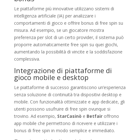
Le piattaforme più innovative utilizzano sistemi di
intelligenza artificiale (IA) per analizzare i
comportamenti di gioco e offrire bonus di free spin su
misura. Ad esempio, se un giocatore mostra
preferenza per slot di un certo provider, il sistema può
proporre automaticamente free spin su quei giochi,
aumentando la possibilità di vincite e la soddisfazione
complessiva.
Integrazione di piattaforme di
gioco mobile e desktop
Le piattaforme di successo garantiscono un’esperienza
senza soluzione di continuità tra dispositivi desktop e
mobile. Con funzionalità ottimizzate e app dedicate, gli
utenti possono usufruire di free spin ovunque si
trovino. Ad esempio,
StarCasinò
e
Betfair
offrono
app mobile che permettono di ricevere e utilizzare i
bonus di free spin in modo semplice e immediato.