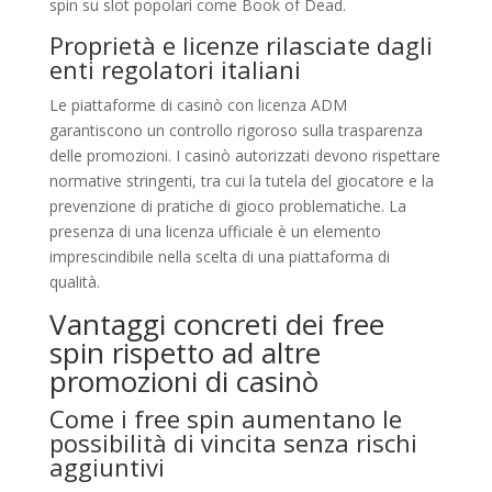
spin su slot popolari come Book of Dead.
Proprietà e licenze rilasciate dagli
enti regolatori italiani
Le piattaforme di casinò con licenza ADM
garantiscono un controllo rigoroso sulla trasparenza
delle promozioni. I casinò autorizzati devono rispettare
normative stringenti, tra cui la tutela del giocatore e la
prevenzione di pratiche di gioco problematiche. La
presenza di una licenza ufficiale è un elemento
imprescindibile nella scelta di una piattaforma di
qualità.
Vantaggi concreti dei free
spin rispetto ad altre
promozioni di casinò
Come i free spin aumentano le
possibilità di vincita senza rischi
aggiuntivi