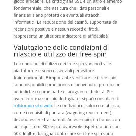
gioco affidabile. La crittografia SSL è un altro elemento
fondamentale, che assicura che i dati personali e
finanziari siano protetti da eventuali attacchi
informatici. La reputazione del casinò, supportata da
recensioni positive e nessun record di frodi,
rappresenta un ulteriore indicatore di affidabilità.
Valutazione delle condizioni di
rilascio e utilizzo dei free spin
Le condizioni di utilizzo dei free spin variano tra le
piattaforme e sono essenziali per evitare
fraintendimenti. È importante verificare se i free spin
sono disponibili come bonus di benvenuto, promozioni
periodiche o come parte di programmi fedeltà. Per
avere informazioni più dettagliate, si può consultare il
rolldorado sito web
. Le condizioni di sblocco e utilizzo,
come i requisiti di puntata (wagering requirement),
devono essere trasparenti. Ad esempio, un bonus con
un requisito di 30x è più favorevole rispetto a uno con
50x. Inoltre, bisogna controllare se i free spin sono