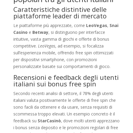
Caratteristiche distintive delle
piattaforme leader di mercato
Le piattaforme più apprezzate, come
LeoVegas
,
Snai
Casino
e
Betway
, si distinguono per interfacce
intuitive, vasta gamma di giochi e offerte di bonus
competitive.
LeoVegas
, ad esempio, si focalizza
sull’esperienza mobile, offrendo free spin ottimizzati
per dispositivi smartphone, con promozioni
personalizzate basate sui comportamenti di gioco.
Recensioni e feedback degli utenti
italiani sui bonus free spin
Secondo recenti analisi di settore, il 78% degli utenti
italiani valuta positivamente le offerte di free spin che
sono facili da ottenere e da usare, senza requisiti di
scommessa troppo elevati. Un esempio concreto è il
feedback su
StarCasinò
, dove molti utenti apprezzano
i bonus senza deposito e le promozioni regolari di free