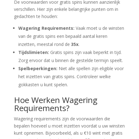
De voorwaarden voor gratis spins kunnen aanzienlijk
verschillen. Hier zijn enkele belangrijke punten om in
gedachten te houden:
Wagering Requirements:
Vaak moet u de winsten
van de gratis spins een bepaald aantal keren
inzetten, meestal rond de
35x
.
Tijdslimieten:
Gratis spins zijn vaak beperkt in tijd.
Zorg ervoor dat u binnen de gestelde termijn speelt.
Spelbeperkingen:
Niet alle spellen zijn eligible voor
het inzetten van gratis spins. Controleer welke
gokkasten u kunt spelen.
Hoe Werken Wagering
Requirements?
Wagering requirements zijn de voorwaarden die
bepalen hoeveel u moet inzetten voordat u uw winsten
kunt opnemen. Bijvoorbeeld, als u €10 wint met gratis