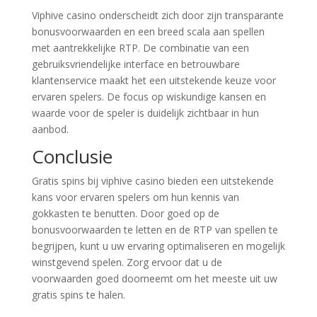
Viphive casino onderscheidt zich door zijn transparante
bonusvoorwaarden en een breed scala aan spellen
met aantrekkelijke RTP. De combinatie van een
gebruiksvriendelijke interface en betrouwbare
klantenservice maakt het een uitstekende keuze voor
ervaren spelers. De focus op wiskundige kansen en
waarde voor de speler is duidelijk zichtbaar in hun
aanbod.
Conclusie
Gratis spins bij viphive casino bieden een uitstekende
kans voor ervaren spelers om hun kennis van
gokkasten te benutten. Door goed op de
bonusvoorwaarden te letten en de RTP van spellen te
begrijpen, kunt u uw ervaring optimaliseren en mogelijk
winstgevend spelen. Zorg ervoor dat u de
voorwaarden goed doorneemt om het meeste uit uw
gratis spins te halen.