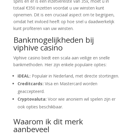
spins en er is een inzetvereiste van 35x, moet u in
totaal €350 inzetten voordat u uw winsten kunt
opnemen. Dit is een cruciaal aspect om te begrijpen,
omdat het invloed heeft op hoe snel u daadwerkelijk
kunt profiteren van uw winsten.
Bankmogelijkheden bij
viphive casino
Viphive casino biedt een scala aan veilige en snelle
bankmethoden. Hier zijn enkele populaire opties:
iDEAL:
Populair in Nederland, met directe stortingen.
Creditcards:
Visa en Mastercard worden
geaccepteerd.
Cryptovaluta:
Voor wie anoniem wil spelen zijn er
ook opties beschikbaar.
Waarom ik dit merk
aanbeveel