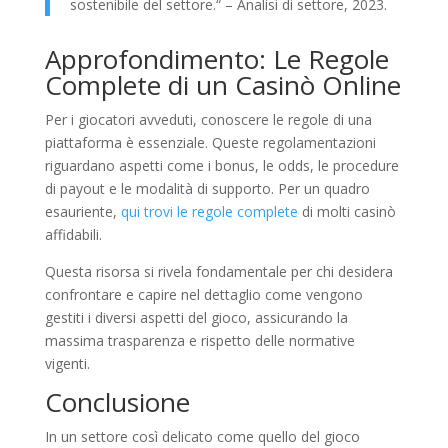
sostenibile del settore.“ – Analisi di settore, 2023.
Approfondimento: Le Regole
Complete di un Casinò Online
Per i giocatori avveduti, conoscere le regole di una
piattaforma è essenziale. Queste regolamentazioni
riguardano aspetti come i bonus, le odds, le procedure
di payout e le modalità di supporto. Per un quadro
esauriente,
qui trovi le regole complete
di molti casinò
affidabili.
Questa risorsa si rivela fondamentale per chi desidera
confrontare e capire nel dettaglio come vengono
gestiti i diversi aspetti del gioco, assicurando la
massima trasparenza e rispetto delle normative
vigenti.
Conclusione
In un settore così delicato come quello del gioco