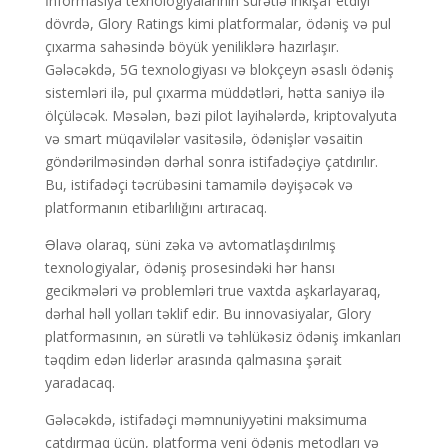
İnformasiya texnologiyalarının sürətlə inkişaf etdiyi
dövrdə, Glory Ratings kimi platformalar, ödəniş və pul
çıxarma sahəsində böyük yeniliklərə hazırlaşır.
Gələcəkdə, 5G texnologiyası və blokçeyn əsaslı ödəniş
sistemləri ilə, pul çıxarma müddətləri, hətta saniyə ilə
ölçüləcək. Məsələn, bəzi pilot layihələrdə, kriptovalyuta
və smart müqavilələr vasitəsilə, ödənişlər vəsaitin
göndərilməsindən dərhal sonra istifadəçiyə çatdırılır.
Bu, istifadəçi təcrübəsini tamamilə dəyişəcək və
platformanın etibarlılığını artıracaq.
Əlavə olaraq, süni zəka və avtomatlaşdırılmış
texnologiyalar, ödəniş prosesindəki hər hansı
gecikmələri və problemləri true vaxtda aşkarlayaraq,
dərhal həll yolları təklif edir. Bu innovasiyalar, Glory
platformasının, ən sürətli və təhlükəsiz ödəniş imkanları
təqdim edən liderlər arasında qalmasına şərait
yaradacaq.
Gələcəkdə, istifadəçi məmnuniyyətini maksimuma
çatdırmaq üçün, platforma yeni ödəniş metodları və