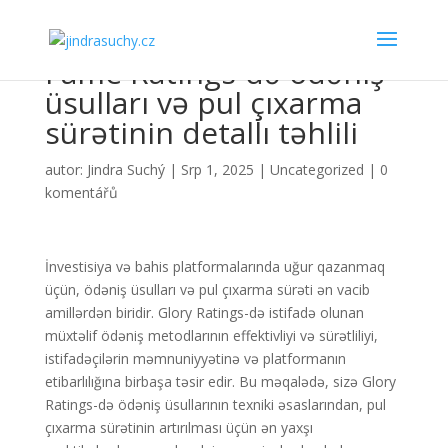
Fame Ratings-də ödəniş
üsulları və pul çıxarma
sürətinin detallı təhlili
autor:
Jindra Suchý
|
Srp 1, 2025
|
Uncategorized
|
0
komentářů
İnvestisiya və bahis platformalarında uğur qazanmaq
üçün, ödəniş üsulları və pul çıxarma sürəti ən vacib
amillərdən biridir. Glory Ratings-də istifadə olunan
müxtəlif ödəniş metodlarının effektivliyi və sürətliliyi,
istifadəçilərin məmnuniyyətinə və platformanın
etibarlılığına birbaşa təsir edir. Bu məqalədə, sizə Glory
Ratings-də ödəniş üsullarının texniki əsaslarından, pul
çıxarma sürətinin artırılması üçün ən yaxşı