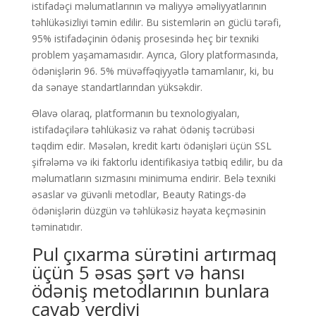
istifadəçi məlumatlarının və maliyyə əməliyyatlarının
təhlükəsizliyi təmin edilir. Bu sistemlərin ən güclü tərəfi,
95% istifadəçinin ödəniş prosesində heç bir texniki
problem yaşamamasıdır. Ayrıca, Glory platformasında,
ödənişlərin 96. 5% müvəffəqiyyətlə tamamlanır, ki, bu
da sənaye standartlarından yüksəkdir.
Əlavə olaraq, platformanın bu texnologiyaları,
istifadəçilərə təhlükəsiz və rahat ödəniş təcrübəsi
təqdim edir. Məsələn, kredit kartı ödənişləri üçün SSL
şifrələmə və iki faktorlu identifikasiya tətbiq edilir, bu da
məlumatların sızmasını minimuma endirir. Belə texniki
əsaslar və güvənli metodlar, Beauty Ratings-də
ödənişlərin düzgün və təhlükəsiz həyata keçməsinin
təminatıdır.
Pul çıxarma sürətini artırmaq
üçün 5 əsas şərt və hansı
ödəniş metodlarının bunlara
cavab verdiyi