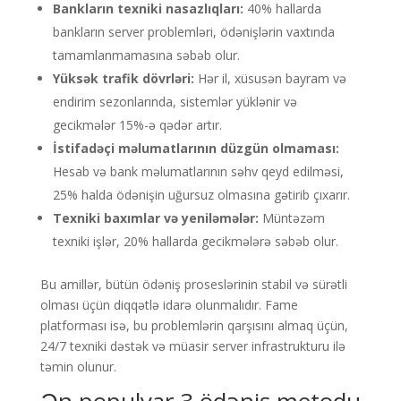
Bankların texniki nasazlıqları:
40% hallarda
bankların server problemləri, ödənişlərin vaxtında
tamamlanmamasına səbəb olur.
Yüksək trafik dövrləri:
Hər il, xüsusən bayram və
endirim sezonlarında, sistemlər yüklənir və
gecikmələr 15%-ə qədər artır.
İstifadəçi məlumatlarının düzgün olmaması:
Hesab və bank məlumatlarının səhv qeyd edilməsi,
25% halda ödənişin uğursuz olmasına gətirib çıxarır.
Texniki baxımlar və yeniləmələr:
Müntəzəm
texniki işlər, 20% hallarda gecikmələrə səbəb olur.
Bu amillər, bütün ödəniş proseslərinin stabil və sürətli
olması üçün diqqətlə idarə olunmalıdır. Fame
platforması isə, bu problemlərin qarşısını almaq üçün,
24/7 texniki dəstək və müasir server infrastrukturu ilə
təmin olunur.