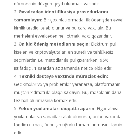
nömrəsinin düzgün qeyd olunması vacibdir.
Əvvəlcədən identifikasiya prosedurlarını
tamamlayın:
Bir çox platformada, ilk ödənişdən əvvəl
kimlik təsdiqi tələb olunur və bu cara vaxt alır. Bu
mərhələni əvvəlcədən həll etmək, vaxt qazandırır.
Ən kid ödəniş metodlarını seçin:
Elektrum pul
kisələri və kriptovalyutalar, ən sürətli və təhlükəsiz
seçimlərdir. Bu metodlar ilə pul çıxararkən, 95%
istifadəçi, 1 saatdan az zamanda nəticə əldə edir.
Texniki dəstəyə vaxtında müraciət edin:
Gecikmələr və ya problemlər yaranarsa, platformanın
müştəri xidməti ilə əlaqə saxlayın. Bu, məsələnin daha
tez həll olunmasına kömək edir.
Yekun yoxlamaları diqqətlə aparın:
Əgər əlavə
yoxlamalar və sənədlər tələb olunursa, onları vaxtında
təqdim etmək, ödənişin uğurlu tamamlanmasını təmin
edir.