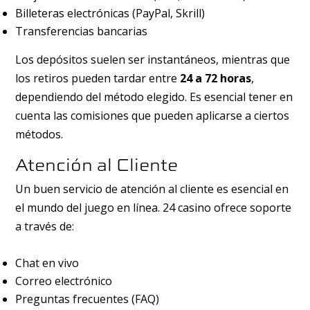
Billeteras electrónicas (PayPal, Skrill)
Transferencias bancarias
Los depósitos suelen ser instantáneos, mientras que
los retiros pueden tardar entre
24 a 72 horas
,
dependiendo del método elegido. Es esencial tener en
cuenta las comisiones que pueden aplicarse a ciertos
métodos.
Atención al Cliente
Un buen servicio de atención al cliente es esencial en
el mundo del juego en línea. 24 casino ofrece soporte
a través de:
Chat en vivo
Correo electrónico
Preguntas frecuentes (FAQ)