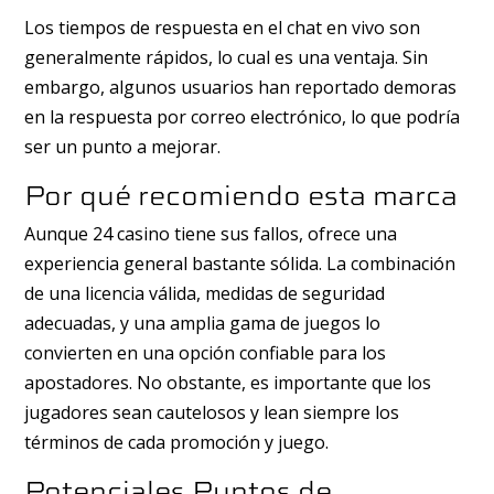
Los tiempos de respuesta en el chat en vivo son
generalmente rápidos, lo cual es una ventaja. Sin
embargo, algunos usuarios han reportado demoras
en la respuesta por correo electrónico, lo que podría
ser un punto a mejorar.
Por qué recomiendo esta marca
Aunque 24 casino tiene sus fallos, ofrece una
experiencia general bastante sólida. La combinación
de una licencia válida, medidas de seguridad
adecuadas, y una amplia gama de juegos lo
convierten en una opción confiable para los
apostadores. No obstante, es importante que los
jugadores sean cautelosos y lean siempre los
términos de cada promoción y juego.
Potenciales Puntos de