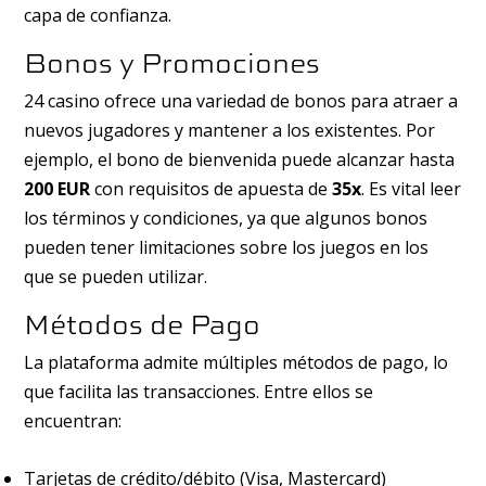
capa de confianza.
Bonos y Promociones
24 casino ofrece una variedad de bonos para atraer a
nuevos jugadores y mantener a los existentes. Por
ejemplo, el bono de bienvenida puede alcanzar hasta
200 EUR
con requisitos de apuesta de
35x
. Es vital leer
los términos y condiciones, ya que algunos bonos
pueden tener limitaciones sobre los juegos en los
que se pueden utilizar.
Métodos de Pago
La plataforma admite múltiples métodos de pago, lo
que facilita las transacciones. Entre ellos se
encuentran:
Tarjetas de crédito/débito (Visa, Mastercard)