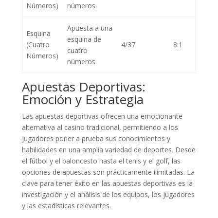
Números)
números.
Apuesta a una
Esquina
esquina de
(Cuatro
4/37
8:1
cuatro
Números)
números.
Apuestas Deportivas:
Emoción y Estrategia
Las apuestas deportivas ofrecen una emocionante
alternativa al casino tradicional, permitiendo a los
jugadores poner a prueba sus conocimientos y
habilidades en una amplia variedad de deportes. Desde
el fútbol y el baloncesto hasta el tenis y el golf, las
opciones de apuestas son prácticamente ilimitadas. La
clave para tener éxito en las apuestas deportivas es la
investigación y el análisis de los equipos, los jugadores
y las estadísticas relevantes.