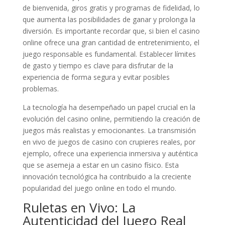
de bienvenida, giros gratis y programas de fidelidad, lo
que aumenta las posibilidades de ganar y prolonga la
diversión. Es importante recordar que, si bien el casino
online ofrece una gran cantidad de entretenimiento, el
juego responsable es fundamental. Establecer límites
de gasto y tiempo es clave para disfrutar de la
experiencia de forma segura y evitar posibles
problemas.
La tecnología ha desempeñado un papel crucial en la
evolución del casino online, permitiendo la creación de
juegos más realistas y emocionantes. La transmisión
en vivo de juegos de casino con crupieres reales, por
ejemplo, ofrece una experiencia inmersiva y auténtica
que se asemeja a estar en un casino físico. Esta
innovación tecnológica ha contribuido a la creciente
popularidad del juego online en todo el mundo.
Ruletas en Vivo: La
Autenticidad del Juego Real