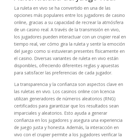
La ruleta en vivo se ha convertido en una de las
opciones más populares entre los jugadores de casino
online, gracias a su capacidad de recrear la atmósfera
de un casino real. A través de la transmisión en vivo,
los jugadores pueden interactuar con un crupier real en
tiempo real, ver cómo gira la ruleta y sentir la emoción
del juego como si estuvieran presentes físicamente en
el casino. Diversas variantes de ruleta en vivo están
disponibles, ofreciendo diferentes reglas y apuestas
para satisfacer las preferencias de cada jugador.
La transparencia y la confianza son aspectos clave en
las ruletas en vivo. Los casinos online con licencia
utilizan generadores de números aleatorios (RNG)
certificados para garantizar que los resultados sean
imparciales y aleatorios. Esto ayuda a generar
confianza en los jugadores y asegura una experiencia
de juego justa y honesta. Además, la interacción en
vivo con el crupier permite a los jugadores verificar la