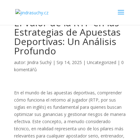
El Valor de la RTP en las
Estrategias de Apuestas
Deportivas: Un Análisis
Profundo
autor:
Jindra Suchý
|
Srp 14, 2025
|
Uncategorized
|
0
komentářů
En el mundo de las apuestas deportivas, comprender
cómo funciona el retorno al jugador (RTP, por sus
siglas en inglés) es fundamental para quienes buscan
optimizar sus ganancias y gestionar riesgos de manera
efectiva. Este concepto, a menudo considerado
técnico, en realidad representa uno de los pilares más
relevantes para cualquier apostador serio, entrenador,