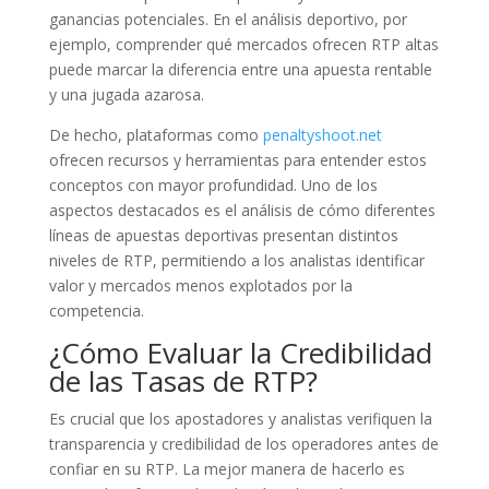
ganancias potenciales. En el análisis deportivo, por
ejemplo, comprender qué mercados ofrecen RTP altas
puede marcar la diferencia entre una apuesta rentable
y una jugada azarosa.
De hecho, plataformas como
penaltyshoot.net
ofrecen recursos y herramientas para entender estos
conceptos con mayor profundidad. Uno de los
aspectos destacados es el análisis de cómo diferentes
líneas de apuestas deportivas presentan distintos
niveles de RTP, permitiendo a los analistas identificar
valor y mercados menos explotados por la
competencia.
¿Cómo Evaluar la Credibilidad
de las Tasas de RTP?
Es crucial que los apostadores y analistas verifiquen la
transparencia y credibilidad de los operadores antes de
confiar en su RTP. La mejor manera de hacerlo es