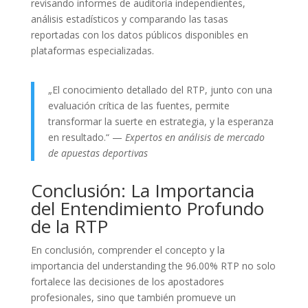
revisando informes de auditoría independientes,
análisis estadísticos y comparando las tasas
reportadas con los datos públicos disponibles en
plataformas especializadas.
„El conocimiento detallado del RTP, junto con una
evaluación crítica de las fuentes, permite
transformar la suerte en estrategia, y la esperanza
en resultado.“ —
Expertos en análisis de mercado
de apuestas deportivas
Conclusión: La Importancia
del Entendimiento Profundo
de la RTP
En conclusión, comprender el concepto y la
importancia del understanding the 96.00% RTP no solo
fortalece las decisiones de los apostadores
profesionales, sino que también promueve un