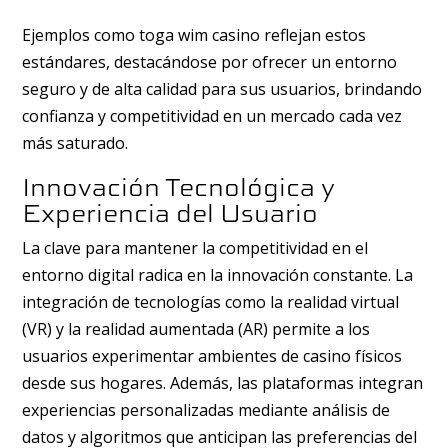
Ejemplos como toga wim casino reflejan estos
estándares, destacándose por ofrecer un entorno
seguro y de alta calidad para sus usuarios, brindando
confianza y competitividad en un mercado cada vez
más saturado.
Innovación Tecnológica y
Experiencia del Usuario
La clave para mantener la competitividad en el
entorno digital radica en la innovación constante. La
integración de tecnologías como la realidad virtual
(VR) y la realidad aumentada (AR) permite a los
usuarios experimentar ambientes de casino físicos
desde sus hogares. Además, las plataformas integran
experiencias personalizadas mediante análisis de
datos y algoritmos que anticipan las preferencias del