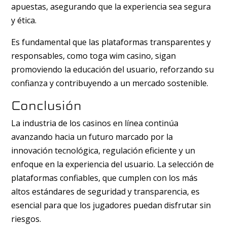
apuestas, asegurando que la experiencia sea segura
y ética.
Es fundamental que las plataformas transparentes y
responsables, como toga wim casino, sigan
promoviendo la educación del usuario, reforzando su
confianza y contribuyendo a un mercado sostenible.
Conclusión
La industria de los casinos en línea continúa
avanzando hacia un futuro marcado por la
innovación tecnológica, regulación eficiente y un
enfoque en la experiencia del usuario. La selección de
plataformas confiables, que cumplen con los más
altos estándares de seguridad y transparencia, es
esencial para que los jugadores puedan disfrutar sin
riesgos.