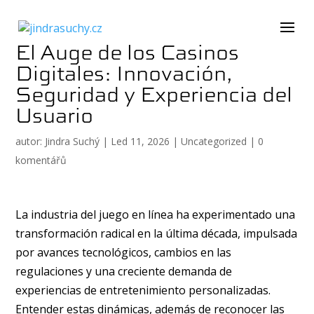
El Auge de los Casinos
Digitales: Innovación,
Seguridad y Experiencia del
Usuario
autor:
Jindra Suchý
|
Led 11, 2026
|
Uncategorized
|
0
komentářů
La industria del juego en línea ha experimentado una
transformación radical en la última década, impulsada
por avances tecnológicos, cambios en las
regulaciones y una creciente demanda de
experiencias de entretenimiento personalizadas.
Entender estas dinámicas, además de reconocer las