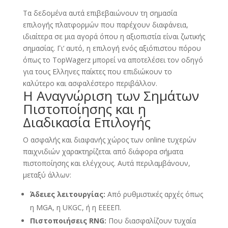
Τα δεδομένα αυτά επιβεβαιώνουν τη σημασία
επιλογής πλατφορμών που παρέχουν διαφάνεια,
ιδιαίτερα σε μια αγορά όπου η αξιοπιστία είναι ζωτικής
σημασίας. Γι‘ αυτό, η επιλογή ενός αξιόπιστου πόρου
όπως το TopWagerz μπορεί να αποτελέσει τον οδηγό
για τους Ελληνες παίκτες που επιδιώκουν το
καλύτερο και ασφαλέστερο περιβάλλον.
Η Αναγνώριση των Σημάτων
Πιστοποίησης και η
Διαδικασία Επιλογής
Ο ασφαλής και διαφανής χώρος των online τυχερών
παιχνιδιών χαρακτηρίζεται από διάφορα σήματα
πιστοποίησης και ελέγχους. Αυτά περιλαμβάνουν,
μεταξύ άλλων:
Άδειες λειτουργίας:
Από ρυθμιστικές αρχές όπως
η MGA, η UKGC, ή η ΕΕΕΕΠ.
Πιστοποιήσεις RNG:
Που διασφαλίζουν τυχαία