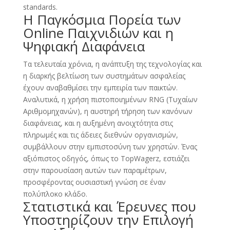
standards.
Η Παγκόσμια Πορεία των
Online Παιχνιδιών και η
Ψηφιακή Διαφάνεια
Τα τελευταία χρόνια, η ανάπτυξη της τεχνολογίας και
η διαρκής βελτίωση των συστημάτων ασφαλείας
έχουν αναβαθμίσει την εμπειρία των παικτών.
Αναλυτικά, η χρήση πιστοποιημένων RNG (Τυχαίων
Αριθμομηχανών), η αυστηρή τήρηση των κανόνων
διαφάνειας, και η αυξημένη ανοιχτότητα στις
πληρωμές και τις άδειες διεθνών οργανισμών,
συμβάλλουν στην εμπιστοσύνη των χρηστών. Ένας
αξιόπιστος οδηγός, όπως το TopWagerz, εστιάζει
στην παρουσίαση αυτών των παραμέτρων,
προσφέροντας ουσιαστική γνώση σε έναν
πολύπλοκο κλάδο.
Στατιστικά και Έρευνες που
Υποστηρίζουν την Επιλογή