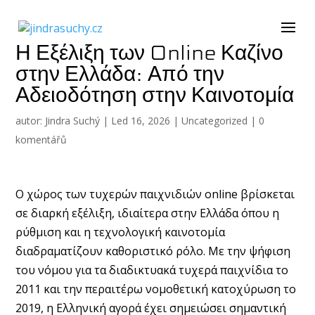
Η Εξέλιξη των Online Καζίνο
στην Ελλάδα: Από την
Αδειοδότηση στην Καινοτομία
autor:
Jindra Suchý
|
Led 16, 2026
|
Uncategorized
|
0
komentářů
O χώρος των τυχερών παιχνιδιών online βρίσκεται
σε διαρκή εξέλιξη, ιδιαίτερα στην Ελλάδα όπου η
ρύθμιση και η τεχνολογική καινοτομία
διαδραματίζουν καθοριστικό ρόλο. Με την ψήφιση
του νόμου για τα διαδικτυακά τυχερά παιχνίδια το
2011 και την περαιτέρω νομοθετική κατοχύρωση το
2019, η Ελληνική αγορά έχει σημειώσει σημαντική