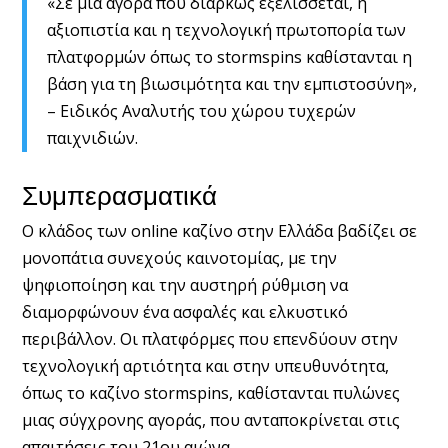
«Σε μια αγορά που διαρκώς εξελίσσεται, η
αξιοπιστία και η τεχνολογική πρωτοπορία των
πλατφορμών όπως το stormspins καθίστανται η
βάση για τη βιωσιμότητα και την εμπιστοσύνη»,
– Ειδικός Αναλυτής του χώρου τυχερών
παιχνιδιών.
Συμπερασματικά
Ο κλάδος των online καζίνο στην Ελλάδα βαδίζει σε
μονοπάτια συνεχούς καινοτομίας, με την
ψηφιοποίηση και την αυστηρή ρύθμιση να
διαμορφώνουν ένα ασφαλές και ελκυστικό
περιβάλλον. Οι πλατφόρμες που επενδύουν στην
τεχνολογική αρτιότητα και στην υπευθυνότητα,
όπως το καζίνο stormspins, καθίστανται πυλώνες
μιας σύγχρονης αγοράς, που ανταποκρίνεται στις
απαιτήσεις του 21ου αιώνα.