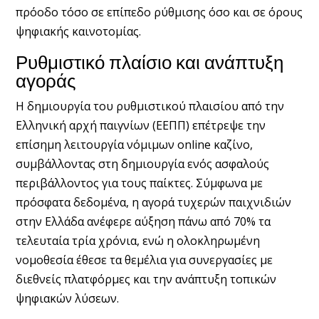
πρόοδο τόσο σε επίπεδο ρύθμισης όσο και σε όρους
ψηφιακής καινοτομίας.
Ρυθμιστικό πλαίσιο και ανάπτυξη
αγοράς
Η δημιουργία του ρυθμιστικού πλαισίου από την
Ελληνική αρχή παιγνίων (ΕΕΠΠ) επέτρεψε την
επίσημη λειτουργία νόμιμων online καζίνο,
συμβάλλοντας στη δημιουργία ενός ασφαλούς
περιβάλλοντος για τους παίκτες. Σύμφωνα με
πρόσφατα δεδομένα, η αγορά τυχερών παιχνιδιών
στην Ελλάδα ανέφερε αύξηση πάνω από 70% τα
τελευταία τρία χρόνια, ενώ η ολοκληρωμένη
νομοθεσία έθεσε τα θεμέλια για συνεργασίες με
διεθνείς πλατφόρμες και την ανάπτυξη τοπικών
ψηφιακών λύσεων.