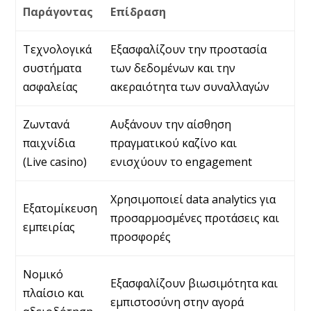
Παράγοντας
Επίδραση
Τεχνολογικά
Εξασφαλίζουν την προστασία
συστήματα
των δεδομένων και την
ασφαλείας
ακεραιότητα των συναλλαγών
Ζωντανά
Αυξάνουν την αίσθηση
παιχνίδια
πραγματικού καζίνο και
(Live casino)
ενισχύουν το engagement
Χρησιμοποιεί data analytics για
Εξατομίκευση
προσαρμοσμένες προτάσεις και
εμπειρίας
προσφορές
Νομικό
Εξασφαλίζουν βιωσιμότητα και
πλαίσιο και
εμπιστοσύνη στην αγορά