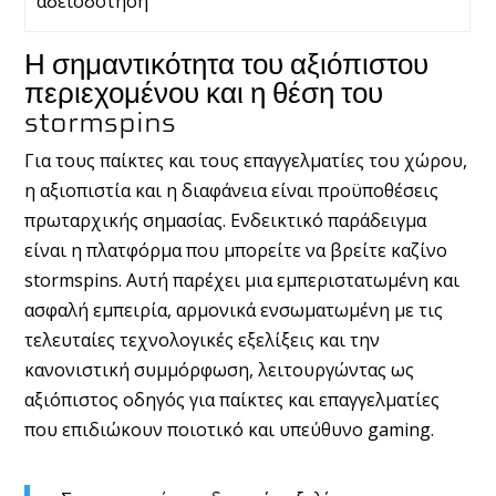
αδειοδότηση
Η σημαντικότητα του αξιόπιστου
περιεχομένου και η θέση του
stormspins
Για τους παίκτες και τους επαγγελματίες του χώρου,
η αξιοπιστία και η διαφάνεια είναι προϋποθέσεις
πρωταρχικής σημασίας. Ενδεικτικό παράδειγμα
είναι η πλατφόρμα που μπορείτε να βρείτε καζίνο
stormspins. Αυτή παρέχει μια εμπεριστατωμένη και
ασφαλή εμπειρία, αρμονικά ενσωματωμένη με τις
τελευταίες τεχνολογικές εξελίξεις και την
κανονιστική συμμόρφωση, λειτουργώντας ως
αξιόπιστος οδηγός για παίκτες και επαγγελματίες
που επιδιώκουν ποιοτικό και υπεύθυνο gaming.