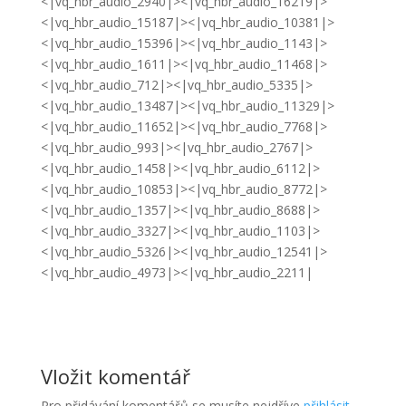
Vložit komentář
Pro přidávání komentářů se musíte nejdříve
přihlásit
.