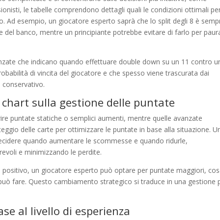
ionisti, le tabelle comprendono dettagli quali le condizioni ottimali pe
o. Ad esempio, un giocatore esperto saprà che lo split degli 8 è semp
le del banco, mentre un principiante potrebbe evitare di farlo per paur
vanzate che indicano quando effettuare double down su un 11 contro u
babilità di vincita del giocatore e che spesso viene trascurata dai
ù conservativo.
i chart sulla gestione delle puntate
erire puntate statiche o semplici aumenti, mentre quelle avanzate
eggio delle carte per ottimizzare le puntate in base alla situazione. U
r decidere quando aumentare le scommesse e quando ridurle,
revoli e minimizzando le perdite.
 positivo, un giocatore esperto può optare per puntate maggiori, co
 può fare. Questo cambiamento strategico si traduce in una gestione 
se al livello di esperienza