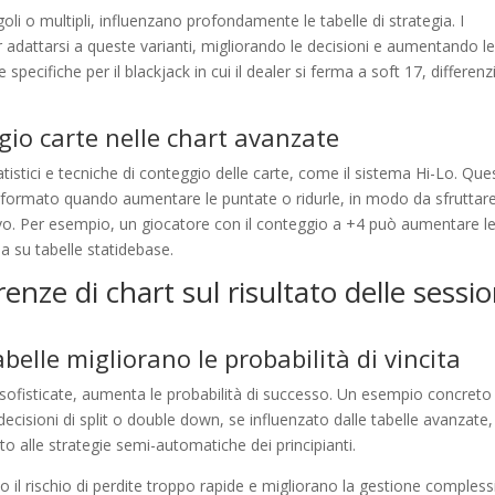
goli o multipli, influenzano profondamente le tabelle di strategia. I
r adattarsi a queste varianti, migliorando le decisioni e aumentando l
e specifiche per il blackjack in cui il dealer si ferma a soft 17, differenz
ggio carte nelle chart avanzate
atistici e tecniche di conteggio delle carte, come il sistema Hi-Lo. Que
formato quando aumentare le puntate o ridurle, in modo da sfruttare
ivo. Per esempio, un giocatore con il conteggio a +4 può aumentare l
 su tabelle statidebase.
enze di chart sul risultato delle sessio
belle migliorano le probabilità di vincita
e sofisticate, aumenta le probabilità di successo. Un esempio concreto 
e decisioni di split o double down, se influenzato dalle tabelle avanzate
tto alle strategie semi-automatiche dei principianti.
no il rischio di perdite troppo rapide e migliorano la gestione compless