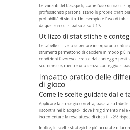
Le varianti del blackjack, come l’uso di mazzi sin
professionisti personalizzano le proprie chart pe
probabilità di vincita. Un esempio è l’uso di tabell
da quelle in cui si batsa a soft 17.
Utilizzo di statistiche e conte
Le tabelle di livello superiore incorporano dati st
strumenti permettono di decidere in modo più in
condizioni favorevoli create dal conteggio posit
scommesse, mentre uno senza conteggio si basa
Impatto pratico delle differ
di gioco
Come le scelte guidate dalle ta
Applicare la strategia corretta, basata su tabell
riscontra nel blackjack, dove l’irrigidimento nell
incrementare la resa attesa di circa il 1-2% rispe
Inoltre, le scelte strategiche più accurate riduco