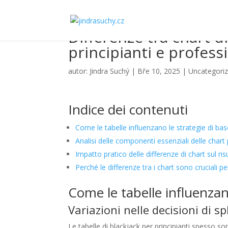
Differenze tra chart di
principianti e professi
autor:
Jindra Suchý
|
Bře 10, 2025
|
Uncategori
Indice dei contenuti
Come le tabelle influenzano le strategie di bas
Analisi delle componenti essenziali delle chart 
Impatto pratico delle differenze di chart sul ris
Perché le differenze tra i chart sono cruciali pe
Come le tabelle influenzano
Variazioni nelle decisioni di s
Le tabelle di blackjack per principianti spesso so