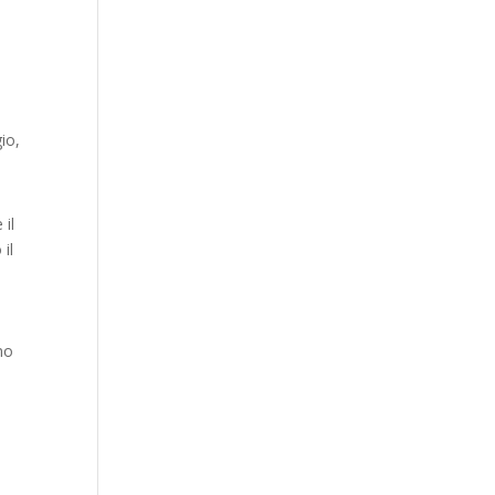
io,
 il
il
no