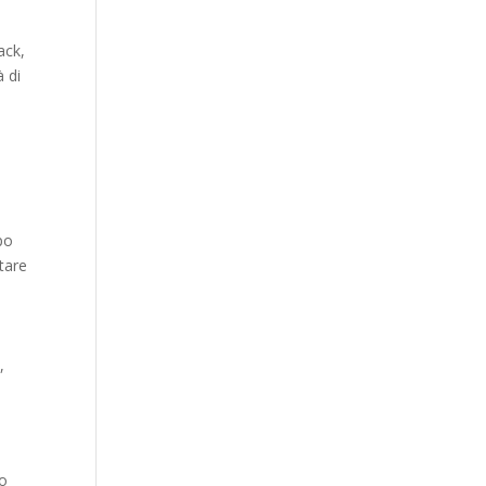
ack,
 di
l
po
tare
,
do