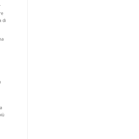
r
re
a di
na
n
sa
più