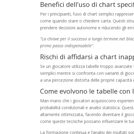
Benefici dell’uso di chart spec
Per i principianti, l’uso di chart semplici rappr
come quando stare o chiedere carta. Questi stru
prendere decisioni autonome e riducendo gli erro
“La chiave per il successo a lungo termine nel blac
primo passo indispensabile”
.
Rischi di affidarsi a chart inap
Se un giocatore utilizza tabelle troppo avanzate 
semplici mentre si confronta con varianti di gi
a una percezione distorta delle proprie capacità e
Come evolvono le tabelle con
Man mano che i giocatori acquisiscono esperienza,
probabilità condizionali e analisi statistica. Qu
altamente ottimizzata, facendo diventare il gio
come queste tecniche possano influenzare le tue 
La formazione continua e l’analisi dei risultati 