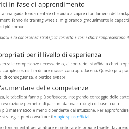
ifici in fase di apprendimento
esenta una guida fondamentale che aiuta a capire i fondamenti del blackj
menti fanno da training wheels, migliorando gradualmente la capacità
ri più comuni.
kjack è la conoscenza strategica corretta e così i chart rappresentano i
propriati per il livello di esperienza
senza le competenze necessarie o, al contrario, si affida a chart trop
oco complesse, rischia di fare mosse controproducenti. Questo può por
, di conseguenza, a perdite evitabili.
 l’aumentare delle competenze
 le tabelle si fanno più sofisticate, integrando conteggio delle carte
esta evoluzione permette di passare da una strategia di base a una
co più matematico e meno dipendente dall’intuizione. Per approfondire
strategie, puoi consultare il
magic spins official
.
sono fondamentali per adattare e migliorare le proprie tabelle, favoren