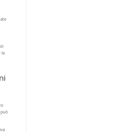
e
iate
sti
 le
e
ni
si
, può
iva