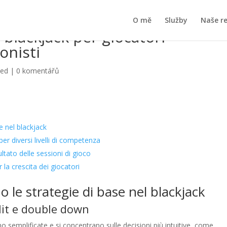
O mě
Služby
Naše r
 blackjack per giocatori
onisti
zed
|
0 komentářů
e nel blackjack
per diversi livelli di competenza
ultato delle sessioni di gioco
r la crescita dei giocatori
 le strategie di base nel blackjack
plit e double down
no semplificate e si concentrano sulle decisioni più intuitive, come